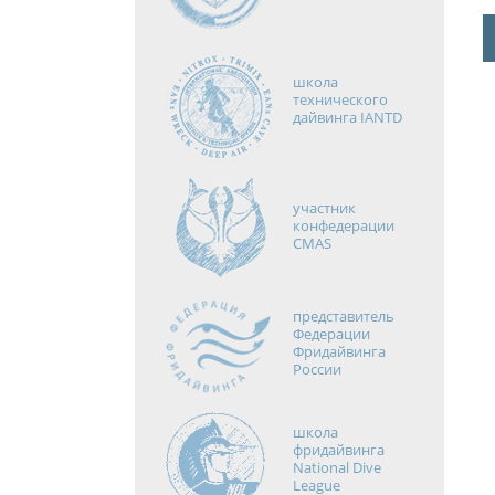
школа
технического
дайвинга IANTD
участник
конфедерации
CMAS
представитель
Федерации
Фридайвинга
России
школа
фридайвинга
National Dive
League