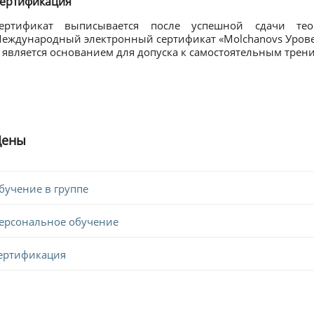
ертификация
ертификат выписывается после успешной сдачи теор
еждународный электронный сертификат «Molchanovs Урове
 является основанием для допуска к самостоятельным трен
Цены
бучение в группе
ерсональное обучение
ертификация