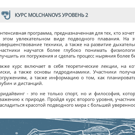
КУРС MOLCHANOVS УРОВЕНЬ 2
нтенсивная программа, предназначенная для тех, кто хочет
 этом увлекательном виде подводного плавания. На э
овершенствование техники, а также на развитие дыхател
частники научатся более глубоко понимать физиолог
лучшить их погружения и сделать процесс ныряния более 
акже курс включает в себя теоретические лекции, на ко
иски, а также основы гидродинамики. Участники получ
огружениям, а также информацию о том, как планироват
лубин и дистанций.
ридайвинг - это не только спорт, но и философия, кото
важению к природе. Пройдя курс второго уровня, участни
асладиться красотой подводного мира с большей уверенно