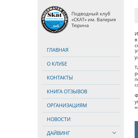
Подводный клуб
«СКАТ» им. Валерия
Тюрина
И
в
с
ГЛАВНАЯ
У
у
О КЛУБЕ
Т
р
КОНТАКТЫ
п
г
КНИГА ОТЗЫВОВ
Ф
у
ОРГАНИЗАЦИЯМ
н
НОВОСТИ
ДАЙВИНГ