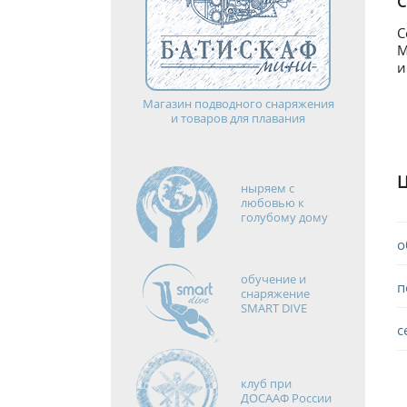
С
С
М
и
Магазин подводного снаряжения
и товаров для плавания
ныряем с
любовью к
голубому дому
о
обучение и
п
снаряжение
SMART DIVE
с
клуб при
ДОСААФ России