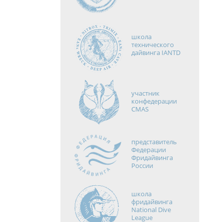
школа
технического
дайвинга IANTD
участник
конфедерации
CMAS
представитель
Федерации
Фридайвинга
России
школа
фридайвинга
National Dive
League