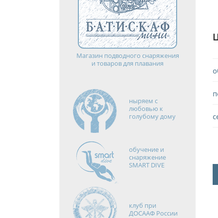
Магазин подводного снаряжения
и товаров для плавания
о
п
ныряем с
любовью к
с
голубому дому
обучение и
снаряжение
SMART DIVE
клуб при
ДОСААФ России