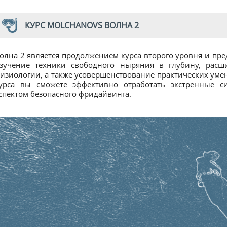
КУРС MOLCHANOVS ВОЛНА 2
олна 2 является продолжением курса второго уровня и пре
зучение техники свободного ныряния в глубину, рас
изиологии, а также усовершенствование практических умени
урса вы сможете эффективно отработать экстренные с
спектом безопасного фридайвинга.