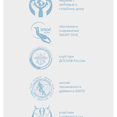
ныряем с
любовью к
голубому дому
обучение и
снаряжение
SMART DIVE
клуб при
ДОСААФ России
школа
технического
дайвинга IANTD
участник
конфедерации