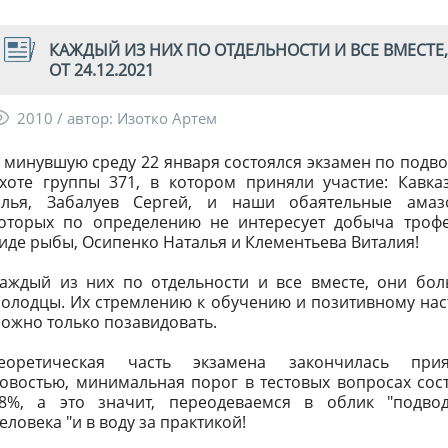
КАЖДЫЙ ИЗ НИХ ПО ОТДЕЛЬНОСТИ И ВСЕ ВМЕСТ
ОТ 24.12.2021
2010 / автор: Изотко Артем
 минувшую среду 22 января состоялся экзамен по подв
хоте группы 371, в котором приняли участие: Кавка
лья, Забалуев Сергей, и наши обаятельные амазо
оторых по определению не интересует добыча троф
иде рыбы, Осипенко Наталья и Клементьева Виталия!
аждый из них по отдельности и все вместе, они бо
олодцы. Их стремлению к обучению и позитивному на
ожно только позавидовать.
еоретическая часть экзамена закончилась прия
овостью, минимальная порог в тестовых вопросах сос
8%, а это значит, переодеваемся в облик "подво
еловека "и в воду за практикой!