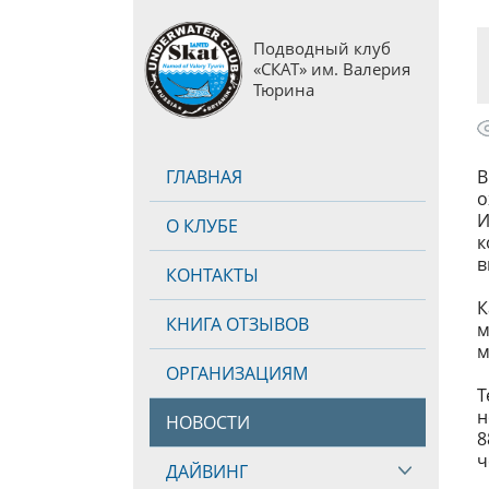
Подводный клуб
«СКАТ» им. Валерия
Тюрина
ГЛАВНАЯ
В
о
И
О КЛУБЕ
к
в
КОНТАКТЫ
К
КНИГА ОТЗЫВОВ
м
м
ОРГАНИЗАЦИЯМ
Т
н
НОВОСТИ
8
ч
ДАЙВИНГ