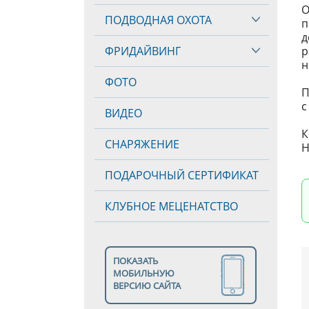
О
ПОДВОДНАЯ ОХОТА
п
д
ФРИДАЙВИНГ
р
н
ФОТО
П
с
ВИДЕО
К
СНАРЯЖЕНИЕ
Н
ПОДАРОЧНЫЙ СЕРТИФИКАТ
КЛУБНОЕ МЕЦЕНАТСТВО
ПОКАЗАТЬ
МОБИЛЬНУЮ
ВЕРСИЮ САЙТА