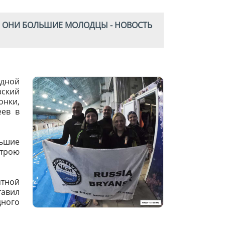
Е, ОНИ БОЛЬШИЕ МОЛОДЦЫ - НОВОСТЬ
одной
зский
нки,
еев в
льшие
строю
тной
тавил
дного