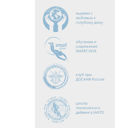
ныряем с
любовью к
голубому дому
обучение и
снаряжение
SMART DIVE
клуб при
ДОСААФ России
школа
технического
дайвинга IANTD