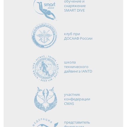
обучение и
снаряжение
SMART DIVE
клуб при
ДОСААФ России
школа
технического
дайвинга IANTD
участник
конфедерации
CMAS
представитель
Федерации