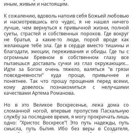
иным, живым и настоящим.
К сожалению, вдоволь напоив себя Божьей любовью
и насмотревшись его чудес, я не нашел ничего
лучше, чем вернуться к привычной жизни, полной
суеты, страстей и собственных пороков. Где вокруг
не братья, а какие-то люди, порой вроде как
желающие тебе зла. Где в сердце вместо тишины и
благодати, эмоции, переживания и обиды. Где ты с
огромным бревном в собственном глазу все
пытаешься доставать сучки из глаз окружающих…
Идти за Богом очень тяжело, валяться "в грязи
повседневности" куда проще, привычнее и
понятнее. Так что прошу прощения перед всеми,
кому довелось познакомиться с нелучшими
качествами Артема Романова.
Но в это Великое Воскресенье, лежа дома со
сломанной ногой, впервые пропустив Пасхальную
службу за последнее время, я могу прокричать лишь
одно: "Христос Воскресе"! Это путь надежды, путь
смысла, путь бытия. Ибо без веры в Создателя,