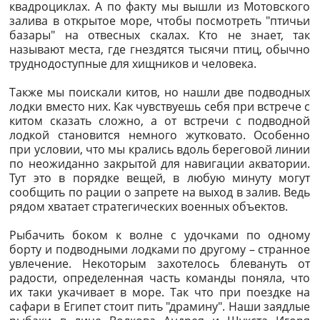
квадроциклах. А по факту мы вышли из Мотовского
залива в открытое море, чтобы посмотреть "птичьи
базары" на отвесных скалах. Кто не знает, так
называют места, где гнездятся тысячи птиц, обычно
труднодоступные для хищников и человека.
Также мы поискали китов, но нашли две подводных
лодки вместо них. Как чувствуешь себя при встрече с
китом сказать сложно, а от встречи с подводной
лодкой становится немного жутковато. Особенно
при условии, что мы крались вдоль береговой линии
по неожиданно закрытой для навигации акватории.
Тут это в порядке вещей, в любую минуту могут
сообщить по рации о запрете на выход в залив. Ведь
рядом хватает стратегических военных объектов.
Рыбачить боком к волне с удочками по одному
борту и подводными лодками по другому – странное
увлечение. Некоторым захотелось блевануть от
радости, определенная часть команды поняла, что
их таки укачивает в море. Так что при поездке на
сафари в Египет стоит пить "драмину". Наши заядлые