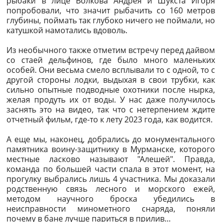
рыбаки в лице Волкова Андрея и Шукста Игоря
попробовали, что значит рыбачить со 160 метров
глубины, поймать так глубоко ничего не поймали, но
катушкой намотались вдоволь.
Из необычного также отметим встречу перед дайвом
со стаей дельфинов, где было много маленьких
особей. Они весьма смело всплывали то с одной, то с
другой стороны лодки, выдыхая в свои трубки, как
сильно опытные подводные охотники после нырка,
желая продуть их от воды. У нас даже получилось
заснять это на видео, так что с нетерпением ждите
отчетный фильм, где-то к лету 2023 года, как водится.
А еще мы, наконец, добрались до монументального
памятника воину-защитнику в Мурманске, которого
местные ласково называют "Алешей". Правда,
команда по большей части спала в этот момент, на
прогулку выбрались лишь 4 участника. Мы доказали
родственную связь лесного и морского ежей,
методом научного броска убедились в
неисправности минометного снаряда, поняли
почему в бане лучше париться в прилив…