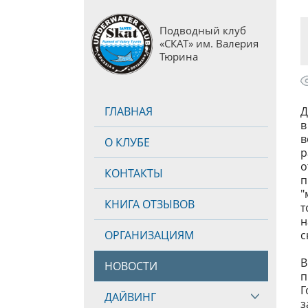
Подводный клуб
«СКАТ» им. Валерия
Тюрина
ГЛАВНАЯ
Д
в
в
О КЛУБЕ
р
о
КОНТАКТЫ
п
"
КНИГА ОТЗЫВОВ
т
н
ОРГАНИЗАЦИЯМ
с
В
НОВОСТИ
п
Г
ДАЙВИНГ
з