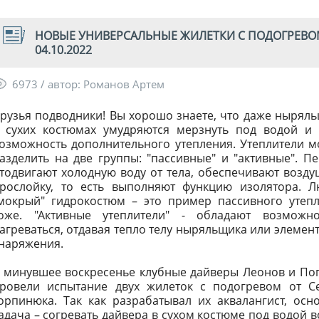
НОВЫЕ УНИВЕРСАЛЬНЫЕ ЖИЛЕТКИ С ПОДОГРЕВОМ О
04.10.2022
6973 / автор: Романов Артем
рузья подводники! Вы хорошо знаете, что даже нырял
 сухих костюмах умудряются мерзнуть под водой и
озможность дополнительного утепления. Утеплители 
азделить на две группы: "пассивные" и "активные". П
тодвигают холодную воду от тела, обеспечивают возд
рослойку, то есть выполняют функцию изолятора. 
мокрый" гидрокостюм – это пример пассивного утеп
оже. "Активные утеплители" - обладают возможно
агреваться, отдавая тепло телу ныряльщика или элемент
наряжения.
 минувшее воскресенье клубные дайверы Леонов и По
ровели испытание двух жилеток с подогревом от С
орпинюка. Так как разрабатывал их аквалангист, осн
адача – согревать дайвера в сухом костюме под водой 