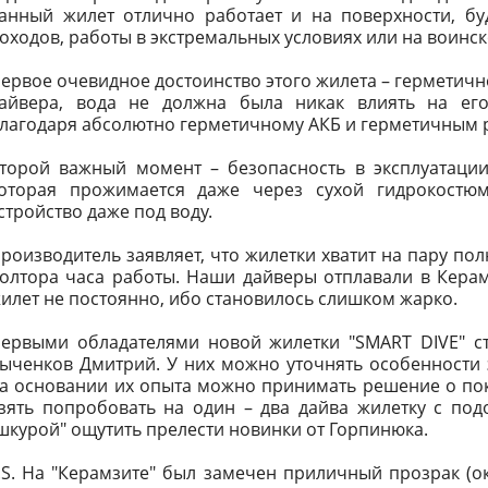
анный жилет отлично работает и на поверхности, бу
оходов, работы в экстремальных условиях или на воинск
ервое очевидное достоинство этого жилета – герметично
айвера, вода не должна была никак влиять на его
лагодаря абсолютно герметичному АКБ и герметичным 
торой важный момент – безопасность в эксплуатации
оторая прожимается даже через сухой гидрокостюм
стройство даже под воду.
роизводитель заявляет, что жилетки хватит на пару по
олтора часа работы. Наши дайверы отплавали в Керам
илет не постоянно, ибо становилось слишком жарко.
ервыми обладателями новой жилетки "SMART DIVE" с
ыченков Дмитрий. У них можно уточнять особенности 
а основании их опыта можно принимать решение о пок
зять попробовать на один – два дайва жилетку с по
шкурой" ощутить прелести новинки от Горпинюка.
.S. На "Керамзите" был замечен приличный прозрак (ок