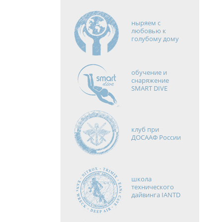
ныряем с
любовью к
голубому дому
обучение и
снаряжение
SMART DIVE
клуб при
ДОСААФ России
школа
технического
дайвинга IANTD