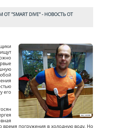
Т "SMART DIVE" - НОВОСТЬ ОТ
ьщики
 ищут
можно
ервые
ушную
Любой
ления
стью
у его
госян
ергея
овная
во время погружения в холодную воду. Но