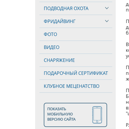
д
ПОДВОДНАЯ ОХОТА
п
ФРИДАЙВИНГ
П
д
б
ФОТО
В
ВИДЕО
к
у
СНАРЯЖЕНИЕ
П
ПОДАРОЧНЫЙ СЕРТИФИКАТ
п
ж
КЛУБНОЕ МЕЦЕНАТСТВО
П
Б
н
в
ПОКАЗАТЬ
"
МОБИЛЬНУЮ
ВЕРСИЮ САЙТА
P