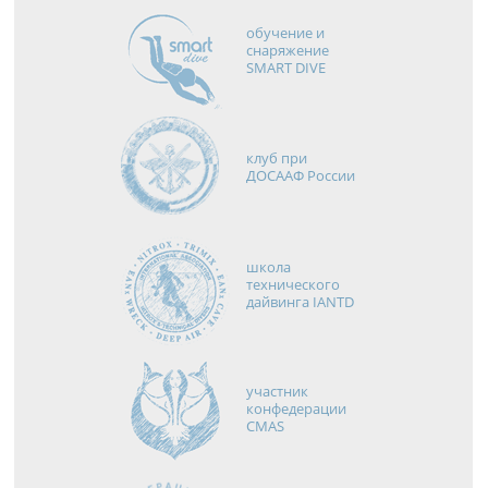
обучение и
снаряжение
SMART DIVE
клуб при
ДОСААФ России
школа
технического
дайвинга IANTD
участник
конфедерации
CMAS