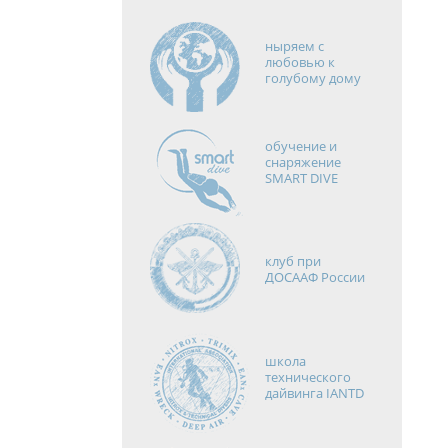
ныряем с
любовью к
голубому дому
обучение и
снаряжение
SMART DIVE
клуб при
ДОСААФ России
школа
технического
дайвинга IANTD