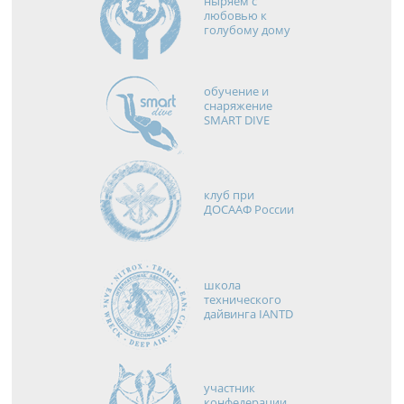
ныряем с
любовью к
голубому дому
обучение и
снаряжение
SMART DIVE
клуб при
ДОСААФ России
школа
технического
дайвинга IANTD
участник
конфедерации