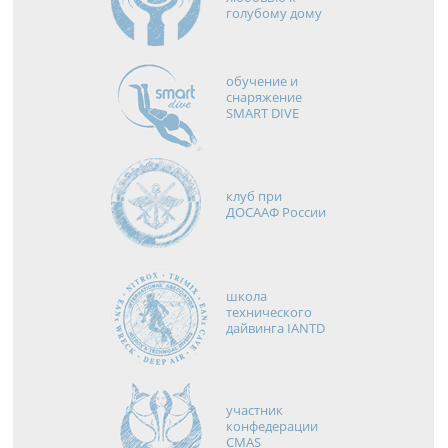
голубому дому
обучение и
снаряжение
SMART DIVE
клуб при
ДОСААФ России
школа
технического
дайвинга IANTD
участник
конфедерации
CMAS