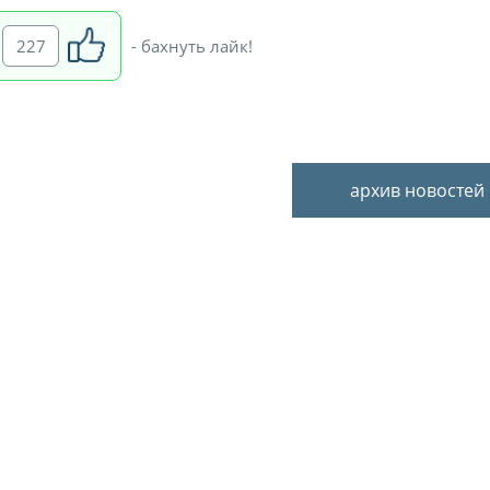
227
- бахнуть лайк!
архив новостей