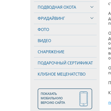
с
ПОДВОДНАЯ ОХОТА
А
ФРИДАЙВИНГ
д
п
ФОТО
О
д
ВИДЕО
о
н
СНАРЯЖЕНИЕ
в
о
ПОДАРОЧНЫЙ СЕРТИФИКАТ
О
п
КЛУБНОЕ МЕЦЕНАТСТВО
П
К
ПОКАЗАТЬ
МОБИЛЬНУЮ
п
ВЕРСИЮ САЙТА