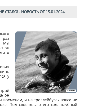
 СТАЛО! - НОВОСТЬ ОТ 15.01.2024
ркого
й раз
. Мы
нт он
ями о
ович
инг,
ся, у
.
трий
де он
ем временам, и на троллейбусах вовсе не
роде. Под свое крыло его взял клубный