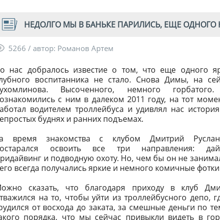
НЕДОЛГО МЫ В БАНЬКЕ ПАРИЛИСЬ, ЕЩЕ ОДНОГО НЕ
5266 / автор: Романов Артем
о нас добралось известие о том, что еще одного я
лубного воспитанника не стало. Снова Димы, на се
ухомлинова. Высоченного, немного горбатого
ознакомились с ним в далеком 2011 году, на тот моме
аботал водителем троллейбуса и удивлял нас истори
епростых буднях и ранних подъемах.
а время знакомства с клубом Дмитрий Руслан
остарался освоить все три направления: дайв
ридайвинг и подводную охоту. Но, чем бы он не занимал
его всегда получались яркие и немного комичные фотки
ожно сказать, что благодаря приходу в клуб Дми
тважился на то, чтобы уйти из троллейбусного депо, г
рудился от восхода до заката, за смешные деньги по т
акого порядка, что мы сейчас привыкли видеть в го