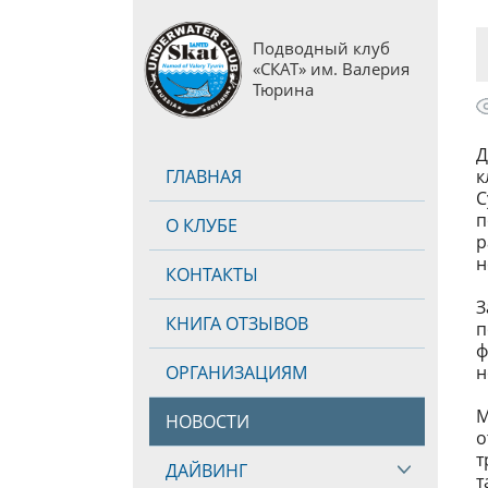
Подводный клуб
«СКАТ» им. Валерия
Тюрина
Д
ГЛАВНАЯ
к
С
п
О КЛУБЕ
р
н
КОНТАКТЫ
З
КНИГА ОТЗЫВОВ
п
ф
ОРГАНИЗАЦИЯМ
н
М
НОВОСТИ
о
т
ДАЙВИНГ
т