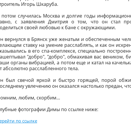
троитель Игорь Шкаруба.
 потом случилась Москва и долгие годы информацион
авно, с заявления Дмитрия о том, что он стал п
оделиться своей любовью к бане с окружающими.
н вернулся в Брянск уже женатым и обеспеченным чел
елающим ставку на умение расслаблять, и как он искрен
казывались в его спа-комплексе, специально построенн
ашептывал "добро", "добро", обмахивая вас веником, б
аши органы вибрацией, а потом еще и катал на качельк
т абсолютно расслабленного тела.
н был свечой яркой и быстро горящей, порой обж
оследнему увлечению он оказался настолько предан, чт
омним, любим, скорбим…
лубные фотографии Димы по ссылке ниже:
ерейти по ссылке