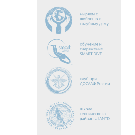
ныряем с
любовью к
голубому дому
обучение и
снаряжение
SMART DIVE
клуб при
ДОСААФ России
школа
технического
дайвинга IANTD