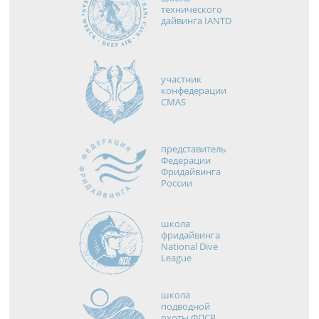
технического
дайвинга IANTD
участник
конфедерации
CMAS
представитель
Федерации
Фридайвинга
России
школа
фридайвинга
National Dive
League
школа
подводной
охоты ФПСР