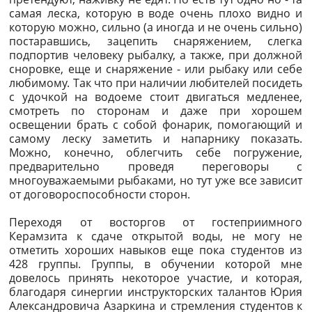
самая леска, которую в воде очень плохо видно и
которую можно, сильно (а иногда и не очень сильно)
постаравшись, зацепить снаряжением, слегка
подпортив человеку рыбалку, а также, при должной
сноровке, еще и снаряжение - или рыбаку или себе
любимому. Так что при наличии любителей посидеть
с удочкой на водоеме стоит двигаться медленее,
смотреть по сторонам и даже при хорошем
освещении брать с собой фонарик, помогающий и
самому леску заметить и напарнику показать.
Можно, конечно, облегчить себе погружение,
предварительно проведя переговоры с
многоуважаемыми рыбаками, но тут уже все зависит
от договороспособности сторон.
Переходя от восторгов от гостеприимного
Керамзита к сдаче открытой воды, не могу не
отметить хороших навыков еще пока студентов из
428 группы. Группы, в обучении которой мне
довелось принять некоторое участие, и которая,
благодаря синергии инструкторских талантов Юрия
Александровича Азаркина и стремления студентов к