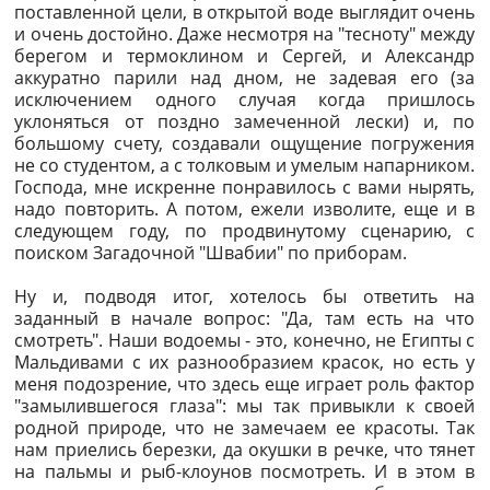
поставленной цели, в открытой воде выглядит очень
и очень достойно. Даже несмотря на "тесноту" между
берегом и термоклином и Сергей, и Александр
аккуратно парили над дном, не задевая его (за
исключением одного случая когда пришлось
уклоняться от поздно замеченной лески) и, по
большому счету, создавали ощущение погружения
не со студентом, а с толковым и умелым напарником.
Господа, мне искренне понравилось с вами нырять,
надо повторить. А потом, ежели изволите, еще и в
следующем году, по продвинутому сценарию, с
поиском Загадочной "Швабии" по приборам.
Ну и, подводя итог, хотелось бы ответить на
заданный в начале вопрос: "Да, там есть на что
смотреть". Наши водоемы - это, конечно, не Египты с
Мальдивами с их разнообразием красок, но есть у
меня подозрение, что здесь еще играет роль фактор
"замылившегося глаза": мы так привыкли к своей
родной природе, что не замечаем ее красоты. Так
нам приелись березки, да окушки в речке, что тянет
на пальмы и рыб-клоунов посмотреть. И в этом в