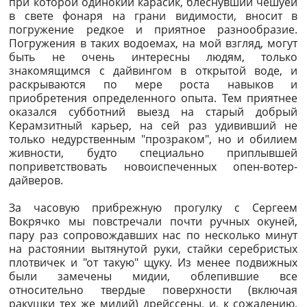
при которой одинокий карасик, блеснувший чешуей
в свете фонаря на грани видимости, вносит в
погружение редкое и приятное разнообразие.
Погружения в таких водоемах, на мой взгляд, могут
быть не очень интересны людям, только
знакомящимся с дайвингом в открытой воде, и
раскрываются по мере роста навыков и
приобретения определенного опыта. Тем приятнее
оказался субботний выезд на старый добрый
Керамзитный карьер, на сей раз удививший не
только недурственным "прозраком", но и обилием
живности, будто специально приплывшей
поприветствовать новоиспеченных опен-вотер-
дайверов.
За часовую прибрежную прогулку с Сергеем
Вокрячко мы повстречали почти ручных окуней,
пару раз сопровождавших нас по несколько минут
на растоянии вытянутой руки, стайки серебристых
плотвичек и "от такую" щуку. Из менее подвижных
были замечены мидии, облепившие все
относительно твердые поверхности (включая
ракушки тех же мидий) дрейссены, и, к сожалению,