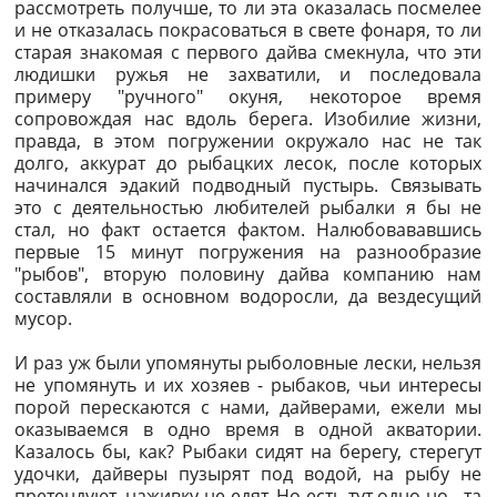
рассмотреть получше, то ли эта оказалась посмелее
и не отказалась покрасоваться в свете фонаря, то ли
старая знакомая с первого дайва смекнула, что эти
людишки ружья не захватили, и последовала
примеру "ручного" окуня, некоторое время
сопровождая нас вдоль берега. Изобилие жизни,
правда, в этом погружении окружало нас не так
долго, аккурат до рыбацких лесок, после которых
начинался эдакий подводный пустырь. Связывать
это с деятельностью любителей рыбалки я бы не
стал, но факт остается фактом. Налюбовававшись
первые 15 минут погружения на разнообразие
"рыбов", вторую половину дайва компанию нам
составляли в основном водоросли, да вездесущий
мусор.
И раз уж были упомянуты рыболовные лески, нельзя
не упомянуть и их хозяев - рыбаков, чьи интересы
порой перескаются с нами, дайверами, ежели мы
оказываемся в одно время в одной акватории.
Казалось бы, как? Рыбаки сидят на берегу, стерегут
удочки, дайверы пузырят под водой, на рыбу не
претендуют, наживку не едят. Но есть тут одно но - та