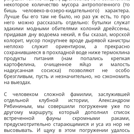
некоторое количество мусора антропогенного (то
бишь человеко-в-озеро-кидательного) характера.
Лучше бы его там не было, но раз уж есть, то про
него можно рассказать отдельно: бутылки служат
эдакими модными обителями колоний дрейссены,
придавая дну водоема некий, я бы сказал, морской
колорит, мусор покрупнее вроде дырявой канистры
неплохо служит ориентиром, а прекрасно
сохранившиеся в прохладной воде ниже термоклина
продукты питания (нам попались крепкая
картофелина, очищенное яйцо и малость
надкусанная сосиска) позволяют не особо
брезгливым, пусть и незначительно, но сэкономить
на выездах.
С человеком сложной фамилии, заслужившей
отдельной клубной истории, Александром
Рябининым, мы совершили погружение уже по
другому маршруту, который дополнил список
встреченной фауны скромными раками,
предусмотрительно старающимися и уса из нор не
высовывать. И щуку в этом погружении удалось