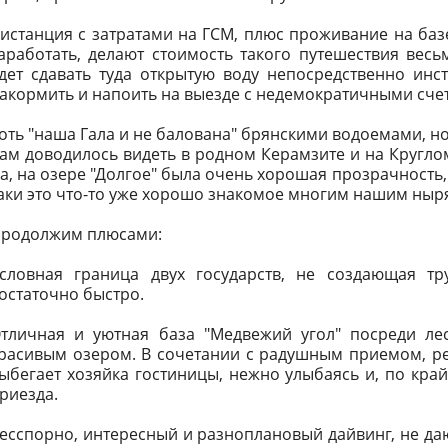
истанция с затратами на ГСМ, плюс проживание на базе
аработать, делают стоимость такого путешествия весь
дет сдавать туда открытую воду непосредственно инст
акормить и напоить на выезде с недемократичными счет
оть "наша Гала и не балована" брянскими водоемами, но
ам доводилось видеть в родном Керамзите и на Круглом
а, на озере "Долгое" была очень хорошая прозрачность,
аки это что-то уже хорошо знакомое многим нашим ныря
родолжим плюсами:
словная граница двух государств, не создающая тр
остаточно быстро.
тличная и уютная база "Медвежий угол" посреди ле
расивым озером. В сочетании с радушным приемом, ре
ыбегает хозяйка гостиницы, нежно улыбаясь и, по кра
риезда.
есспорно, интересный и разноплановый дайвинг, не да