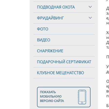
ПОДВОДНАЯ ОХОТА
Д
з
ФРИДАЙВИНГ
е
н
ФОТО
Х
н
ВИДЕО
Д
т
СНАРЯЖЕНИЕ
П
ПОДАРОЧНЫЙ СЕРТИФИКАТ
У
д
КЛУБНОЕ МЕЦЕНАТСТВО
О
к
в
ПОКАЗАТЬ
п
МОБИЛЬНУЮ
ВЕРСИЮ САЙТА
Б