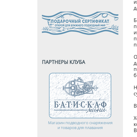
и
д
Б
п
и
п
п
О
ПАРТНЕРЫ КЛУБА
д
п
б
Н
с
В
Х
Магазин подводного снаряжения
к
и товаров для плавания
В