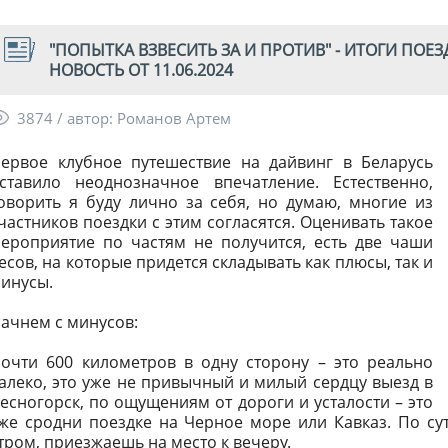
"ПОПЫТКА ВЗВЕСИТЬ ЗА И ПРОТИВ" - ИТОГИ ПОЕЗ
НОВОСТЬ ОТ 11.06.2024
3874 / автор: Романов Артем
ервое клубное путешествие на дайвинг в Беларусь
ставило неоднозначное впечатление. Естественно,
оворить я буду лично за себя, но думаю, многие из
частников поездки с этим согласятся. Оценивать такое
ероприятие по частям не получится, есть две чаши
есов, на которые придется складывать как плюсы, так и
инусы.
ачнем с минусов:
очти 600 километров в одну сторону – это реально
алеко, это уже не привычный и милый сердцу выезд в
есногорск, по ощущениям от дороги и усталости – это
же сродни поездке на Черное море или Кавказ. По сут
тром, приезжаешь на место к вечеру.