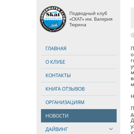
Подводный клуб
«СКАТ» им. Валерия
Тюрина
ГЛАВНАЯ
П
о
г
О КЛУБЕ
у
м
КОНТАКТЫ
в
м
КНИГА ОТЗЫВОВ
Н
ОРГАНИЗАЦИЯМ
П
д
НОВОСТИ
Д
у
ДАЙВИНГ
у