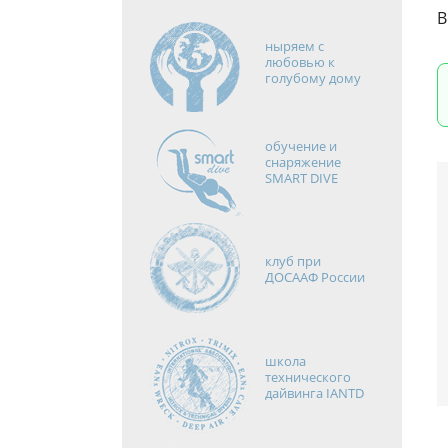
В
ныряем с
любовью к
голубому дому
обучение и
снаряжение
SMART DIVE
клуб при
ДОСААФ России
школа
технического
дайвинга IANTD