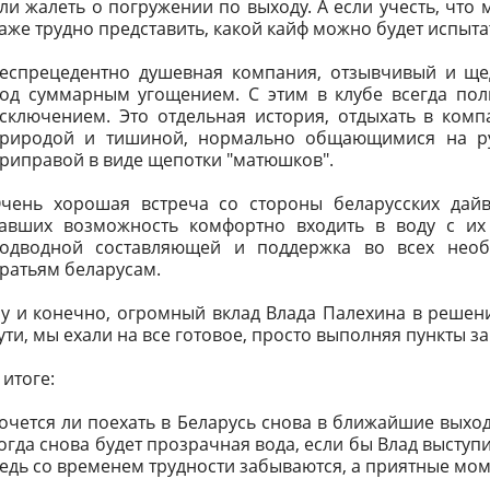
ли жалеть о погружении по выходу. А если учесть, что
аже трудно представить, какой кайф можно будет испыта
еспрецедентно душевная компания, отзывчивый и ще
од суммарным угощением. С этим в клубе всегда пол
сключением. Это отдельная история, отдыхать в ком
риродой и тишиной, нормально общающимися на ру
риправой в виде щепотки "матюшков".
чень хорошая встреча со стороны беларусских дайв
авших возможность комфортно входить в воду с их
одводной составляющей и поддержка во всех необ
ратьям беларусам.
у и конечно, огромный вклад Влада Палехина в решени
ути, мы ехали на все готовое, просто выполняя пункты з
 итоге:
очется ли поехать в Беларусь снова в ближайшие выход
огда снова будет прозрачная вода, если бы Влад выступи
едь со временем трудности забываются, а приятные мо