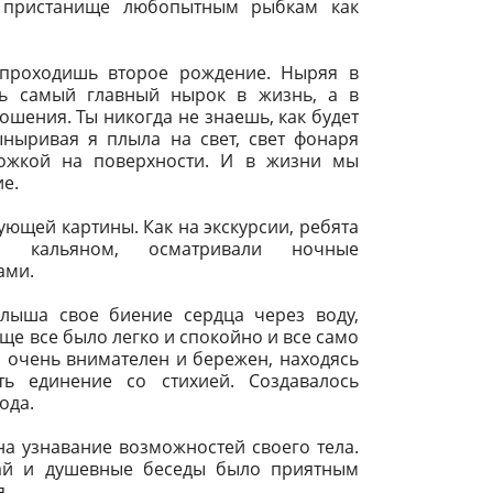
 пристанище любопытным рыбкам как
 проходишь второе рождение. Ныряя в
удь самый главный нырок в жизнь, а в
шения. Ты никогда не знаешь, как будет
ыныривая я плыла на свет, свет фонаря
рожкой на поверхности. И в жизни мы
ие.
дующей картины. Как на экскурсии, ребята
 кальяном, осматривали ночные
ами.
слыша свое биение сердца через воду,
е все было легко и спокойно и все само
л очень внимателен и бережен, находясь
ь единение со стихией. Создавалось
ода.
 на узнавание возможностей своего тела.
чай и душевные беседы было приятным
я.