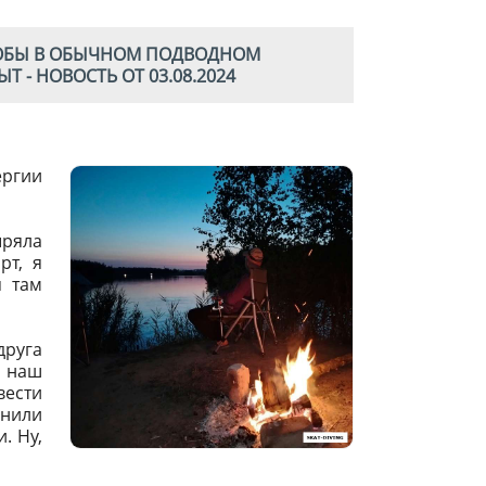
ЧТОБЫ В ОБЫЧНОМ ПОДВОДНОМ
- НОВОСТЬ ОТ 03.08.2024
ергии
ыряла
рт, я
я там
друга
о наш
вести
нили
. Ну,