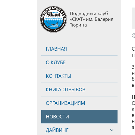
Подводный клуб
«СКАТ» им. Валерия
Тюрина
ГЛАВНАЯ
С
п
О КЛУБЕ
З
н
КОНТАКТЫ
б
в
КНИГА ОТЗЫВОВ
Н
ОРГАНИЗАЦИЯМ
О
л
в
НОВОСТИ
н
а
ДАЙВИНГ