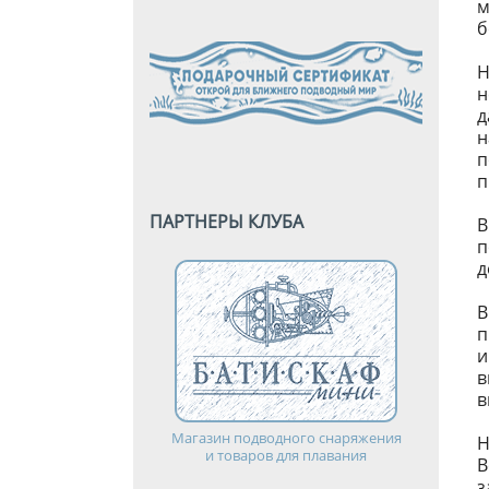
м
б
Н
н
д
н
п
п
ПАРТНЕРЫ КЛУБА
В
д
В
п
и
в
в
Магазин подводного снаряжения
Н
и товаров для плавания
В
з