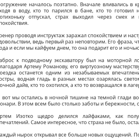
огружение началось поэтапно. Вначале вливались в кр
ходя в воду, кто то парился в бане, кто то готовил 
отихоньку отпускал, страх выходил через смех и 
покойствия.
ренер проводя инструктаж заражал спокойствием и нас
довольствии, ведь первый раз неповторим. Его фраза, чт
ода и если мы кайфуем днем, то она подарит его и ночью
аброс к подводному экскаватору был на моторной лод
лагодаря Артему Романову, его виртуозному мастерств
оездка останется одним из незабываемых впечатлен
остры, водная гладь в разных местах озарялась свет
очной дайв, кто то охотился, а кто то возвращался в лаге
 вот мы остались в ночной тишине на темной глади во
онари. В этом всем было столько заботы и бережности,
ртем Изотко щедро делился лайфаками, как пол
печатлений. Самое интересное, что страха не было, ост
аждый нырок открывал все больше новых ощущений. 