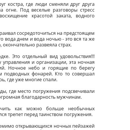
уг костра, где люди сменяли друг друга
на огне. Под веселые разговоры стресс
восхищение красотой заката, водного
траивал сосредоточиться на предстоящем
о вода днем и вода ночью - это вся та же
, окончательно развеяла страх.
ке. Это отдельный вид удовольствия!!!
у управления и организации, эта ночная
ий. Ночное небо и горящие по берегу
ом подводных фонарей. Кто то совершал
рь, где уже многие спали.
ды, где место погружения подсвечивали
 огромная благодарность мужчинам.
учить как можно больше необычных
ался трепет перед таинством погружения.
Помимо открывающихся ночных пейзажей