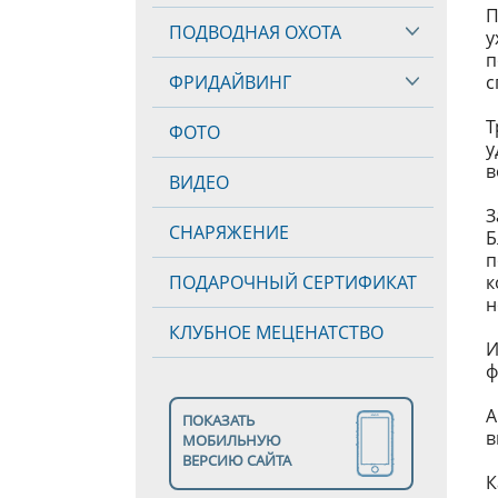
П
ПОДВОДНАЯ ОХОТА
у
п
ФРИДАЙВИНГ
с
Т
ФОТО
у
в
ВИДЕО
З
СНАРЯЖЕНИЕ
Б
п
ПОДАРОЧНЫЙ СЕРТИФИКАТ
к
н
КЛУБНОЕ МЕЦЕНАТСТВО
И
ф
А
ПОКАЗАТЬ
в
МОБИЛЬНУЮ
ВЕРСИЮ САЙТА
К