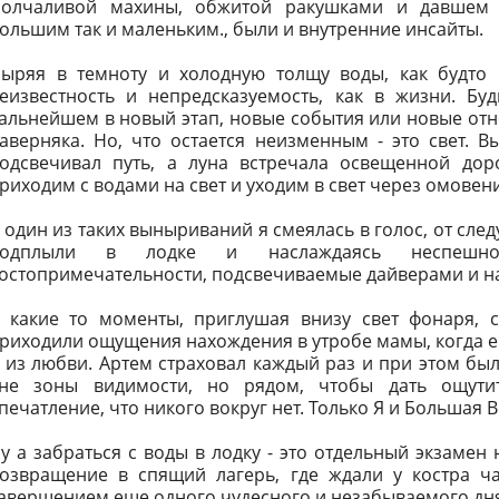
олчаливой махины, обжитой ракушками и давшем
ольшим так и маленьким., были и внутренние инсайты.
ыряя в темноту и холодную толщу воды, как будто
еизвестность и непредсказуемость, как в жизни. Б
альнейшем в новый этап, новые события или новые отно
аверняка. Но, что остается неизменным - это свет. В
одсвечивал путь, а луна встречала освещенной до
риходим с водами на свет и уходим в свет через омовен
 один из таких выныриваний я смеялась в голос, от сле
подплыли в лодке и наслаждаясь неспешно
остопримечательности, подсвечиваемые дайверами и н
 какие то моменты, приглушая внизу свет фонаря, 
риходили ощущения нахождения в утробе мамы, когда ещ
 из любви. Артем страховал каждый раз и при этом бы
не зоны видимости, но рядом, чтобы дать ощутит
печатление, что никого вокруг нет. Только Я и Большая В
у а забраться с воды в лодку - это отдельный экзамен
озвращение в спящий лагерь, где ждали у костра 
авершением еще одного чудесного и незабываемого дн