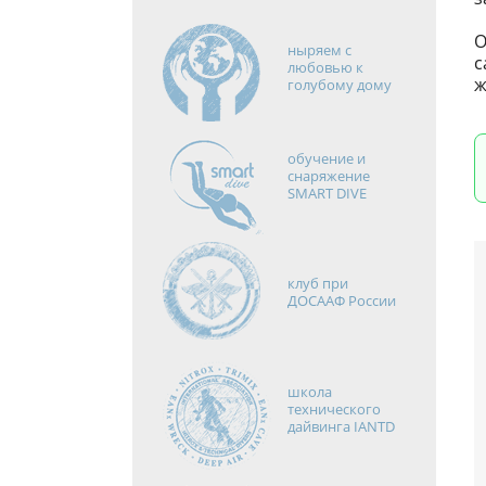
О
ныряем с
с
любовью к
ж
голубому дому
обучение и
снаряжение
SMART DIVE
клуб при
ДОСААФ России
школа
технического
дайвинга IANTD