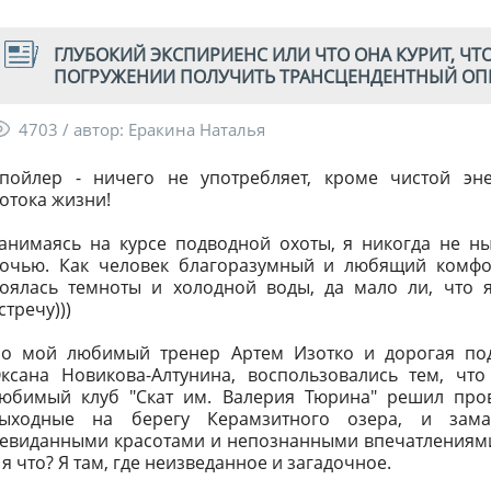
ГЛУБОКИЙ ЭКСПИРИЕНС ИЛИ ЧТО ОНА КУРИТ, 
ПОГРУЖЕНИИ ПОЛУЧИТЬ ТРАНСЦЕНДЕНТНЫЙ ОПЫТ 
4703 / автор: Еракина Наталья
пойлер - ничего не употребляет, кроме чистой эн
отока жизни!
анимаясь на курсе подводной охоты, я никогда не н
очью. Как человек благоразумный и любящий комфо
оялась темноты и холодной воды, да мало ли, что 
стречу)))
о мой любимый тренер Артем Изотко и дорогая по
ксана Новикова-Алтунина, воспользовались тем, чт
юбимый клуб "Скат им. Валерия Тюрина" решил про
ыходные на берегу Керамзитного озера, и зама
евиданными красотами и непознанными впечатлениями
 я что? Я там, где неизведанное и загадочное.