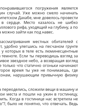
онравившегося погружения является
дин случай. Уже можно смело начинать
гипетском Дахабе, мне довелось провести
 в сердце. Место казалось не шибко
лового рифа, уходящий на глубину, а по
а можно зайти как под навес.
рассматривания местных обитателей с
т, удобно улегшись на песчаном грунте
, у которых в теле есть люминесцентные
темноте. Если ты переводишь взгляд за
вое звездное небо, а возвращая взгляд
е только что статично огоньки начинают
оторое время ты уже не понимаешь, где
законам, нарушающим привычную физику
 переоделись, сложили вещи в машину и
ои места и пошли на ужин в гостиницу,
ть. Когда в гостинице нас встретила не
?, было не понятно, что отвечать. Ведь