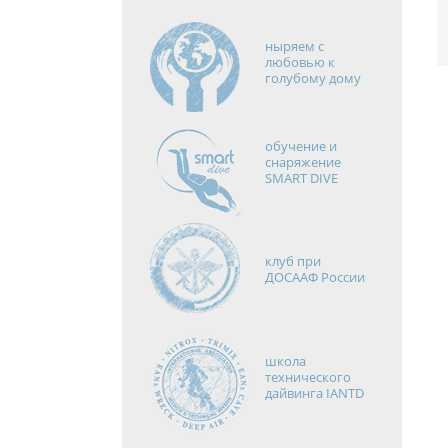
ныряем с
любовью к
голубому дому
обучение и
снаряжение
SMART DIVE
клуб при
ДОСААФ России
школа
технического
дайвинга IANTD