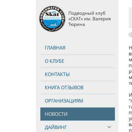
Подводный клуб
«СКАТ» им. Валерия
Тюрина
ГЛАВНАЯ
Н
в
О КЛУБЕ
п
р
КОНТАКТЫ
м
т
КНИГА ОТЗЫВОВ
И
ОРГАНИЗАЦИЯМ
"
г
п
НОВОСТИ
у
в
ДАЙВИНГ
п