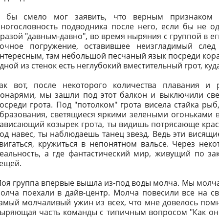
 бы смело мог заявить, что верным признаком п
ногословность подводника после него, если бы не о
разой "давным-давно", во время ныряния с группой в е
очное погружение, оставившее неизгладимый след
нтересным, там небольшой песчаный язык посреди корал
дной из стенок есть неглубокий вместительный грот, куд
ак вот, после некоторого количества плавания и 
онарями, мы зашли под этот балкон и выключили све
осреди грота. Под "потолком" грота висела стайка рыб
бразования, светящиеся яркими зелеными огоньками в 
ависающий козырек грота, ты видишь потрясающе краси
од навес, ты наблюдаешь танец звезд. Ведь эти висящи
вигаться, кружиться в непонятном вальсе. Через нек
еальность, а где фантастический мир, живущий по 
ещей.
оя группа впервые вышла из-под воды молча. Мы молча
олча поехали в дайв-центр. Молча повесили все на св
амый молчаливый ужин из всех, что мне довелось помни
ыряющая часть команды с типичным вопросом "Как оно"