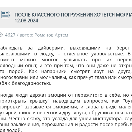
ПОСЛЕ КЛАССНОГО ПОГРУЖЕНИЯ ХОЧЕТСЯ МОЛЧАТ
12.08.2024
4627 / автор: Романов Артем
аблюдать за дайверами, выходящими на берег
ылезающими в лодку, – отдельное удовольствие. В
момент можно многое услышать про их переж
одводный опыт, и это при том, что они даже не откр
та порой. Как напарники смотрят друг на друга,
ногословны или молчаливы, как прячут глаза или смотр
ебя с благодарностью.
ногда люди держат эмоции от пережитого в себе, но 
приоткрыть крышку" наводящим вопросом, как "бу
азировки" взрывается эмоциями, и слова в виде мале
узырей, шипя и перегоняя друг друга, обрушиваются на
ши. Честно скажу, это услада для ушей инструктора, сл
аши заключения, переживания и радости после пребы
од водой.