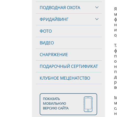
ПОДВОДНАЯ ОХОТА
Я
м
ФРИДАЙВИНГ
ф
н
и
ФОТО
о
ВИДЕО
Т
ф
СНАРЯЖЕНИЕ
п
о
ПОДАРОЧНЫЙ СЕРТИФИКАТ
н
п
д
КЛУБНОЕ МЕЦЕНАТСТВО
р
в
М
ПОКАЗАТЬ
м
МОБИЛЬНУЮ
с
ВЕРСИЮ САЙТА
н