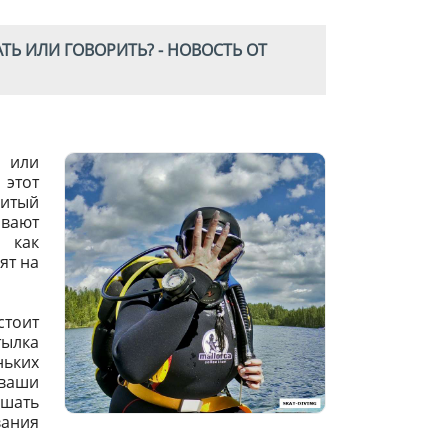
Ь ИЛИ ГОВОРИТЬ? - НОВОСТЬ ОТ
 или
 этот
итый
ывают
 как
ят на
стоит
тылка
ньких
 ваши
ушать
вания