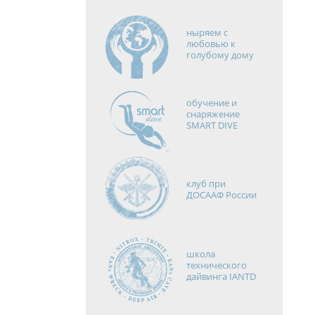
ныряем с
любовью к
голубому дому
обучение и
снаряжение
SMART DIVE
клуб при
ДОСААФ России
школа
технического
дайвинга IANTD