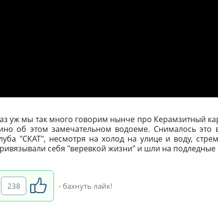
аз уж мы так много говорим нынче про Керамзитный ка
ино об этом замечательном водоеме. Снималось это 
луба "СКАТ", несмотря на холод на улице и воду, стр
ривязывали себя "веревкой жизни" и шли на подледные 
238
- бахнуть лайк!