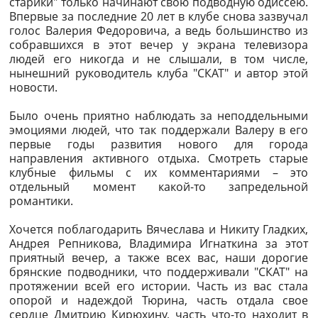
старики" только начинают свою подводную одиссею.
Впервые за последние 20 лет в клубе снова зазвучал
голос Валерия Федоровича, а ведь большинство из
собравшихся в этот вечер у экрана телевизора
людей его никогда и не слышали, в том числе,
нынешний руководитель клуба "СКАТ" и автор этой
новости.
Было очень приятно наблюдать за неподдельными
эмоциями людей, что так поддержали Валеру в его
первые годы развития нового для города
направления активного отдыха. Смотреть старые
клубные фильмы с их комментариями – это
отдельный момент какой-то запредельной
романтики.
Хочется поблагодарить Вячеслава и Никиту Гладких,
Андрея Репникова, Владимира Игнаткина за этот
приятный вечер, а также всех вас, наши дорогие
брянские подводники, что поддерживали "СКАТ" на
протяжении всей его истории. Часть из вас стала
опорой и надеждой Тюрина, часть отдала свое
сердце Дмитрию Кирюхину, часть что-то находит в