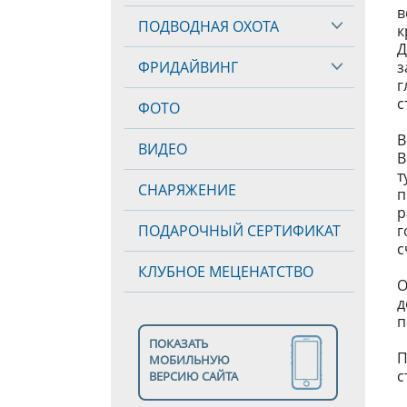
в
ПОДВОДНАЯ ОХОТА
к
Д
ФРИДАЙВИНГ
з
г
с
ФОТО
В
ВИДЕО
В
т
СНАРЯЖЕНИЕ
п
р
ПОДАРОЧНЫЙ СЕРТИФИКАТ
г
с
КЛУБНОЕ МЕЦЕНАТСТВО
О
д
п
ПОКАЗАТЬ
П
МОБИЛЬНУЮ
с
ВЕРСИЮ САЙТА