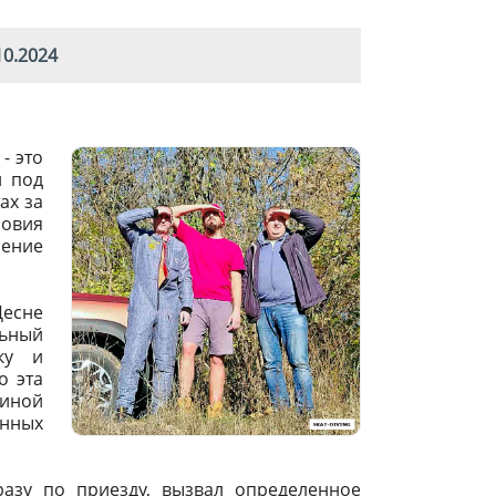
0.2024
- это
й под
ах за
ловия
шение
Десне
льный
ку и
о эта
шиной
анных
сразу по приезду, вызвал определенное