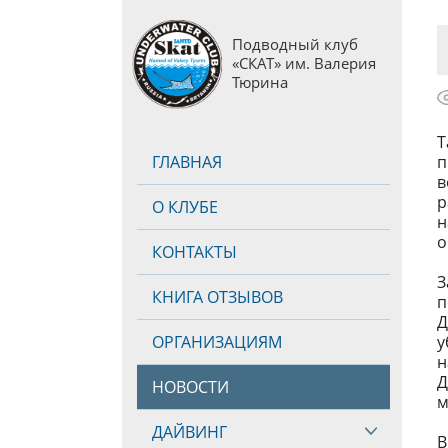
Подводный клуб
«СКАТ» им. Валерия
Тюрина
Т
ГЛАВНАЯ
п
в
р
О КЛУБЕ
н
о
КОНТАКТЫ
З
КНИГА ОТЗЫВОВ
п
Д
ОРГАНИЗАЦИЯМ
у
н
Д
НОВОСТИ
м
ДАЙВИНГ
В