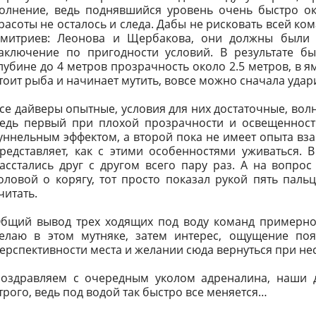
олнение, ведь поднявшийся уровень очень быстро ок
расоты не осталось и следа. Дабы не рисковать всей ко
митриев: Леонова и Щербакова, они должны были в
аключение по пригодности условий. В результате б
лубине до 4 метров прозрачность около 2.5 метров, в ямк
тоит рыба и начинает мутить, вовсе можно сначала ударит
се дайверы опытные, условия для них достаточные, вол
едь первый при плохой прозрачности и освещенности
уннельным эффектом, а второй пока не имеет опыта вз
редставляет, как с этими особенностями уживаться. 
асстались друг с другом всего пару раз. А на вопрос
оловой о корягу, тот просто показал рукой пять пальц
читать.
бщий вывод трех ходящих под воду команд примерно 
елаю в этом мутняке, затем интерес, ощущение по
ерспективности места и желании сюда вернуться при не
оздравляем с очередным уколом адреналина, наши д
трого, ведь под водой так быстро все меняется…