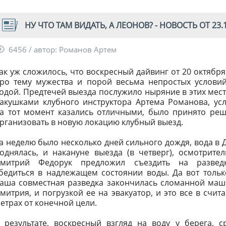
НУ ЧТО ТАМ ВИДАТЬ, А ЛЕОНОВ? - НОВОСТЬ ОТ 23.1
6456 / автор: Романов Артем
ак уж сложилось, что воскресный дайвинг от 20 октября 
ро тему мужества и порой весьма непростых услови
одой. Предтечей выезда послужило ныряние в этих мест
акушками клубного инструктора Артема Романова, ус
а тот момент казались отличными, было принято ре
рганизовать в новую локацию клубный выезд.
а неделю было несколько дней сильного дождя, вода в 
однялась, и накануне выезда (в четверг), осмотрите
митрий Федорук предложил съездить на развед
бедиться в надлежащем состоянии воды. Да вот тольк
аша совместная разведка закончилась сломанной ма
митрия, и погрузкой ее на эвакуатор, и это все в счит
етрах от конечной цели.
 результате, воскресный взгляд на воду у берега, 