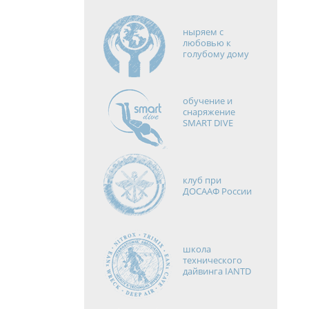
ныряем с
любовью к
голубому дому
обучение и
снаряжение
SMART DIVE
клуб при
ДОСААФ России
школа
технического
дайвинга IANTD