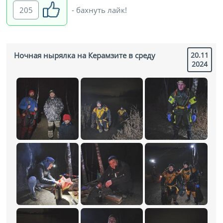
205
- бахнуть лайк!
Ночная нырялка на Керамзите в среду
20.11
2024