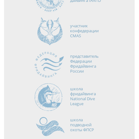
дайвинга IANTD
участник
конфедерации
CMAS
представитель
Федерации
Фридайвинга
России
школа
фридайвинга
National Dive
League
школа
подводной
охоты ФПСР