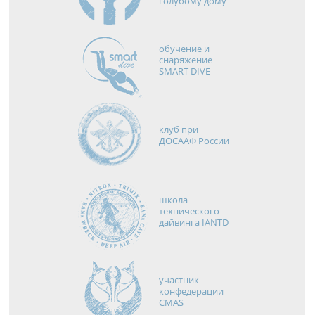
голубому дому
обучение и
снаряжение
SMART DIVE
клуб при
ДОСААФ России
школа
технического
дайвинга IANTD
участник
конфедерации
CMAS