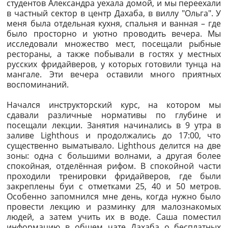
студентов Александра уехала домой, и мы переехали
в частный сектор в центр Дахаба, в виллу "Ольга". У
меня была отдельная кухня, спальня и ванная – где
было просторно и уютно проводить вечера. Мы
исследовали множество мест, посещали рыбные
рестораны, а также побывали в гостях у местных
русских фридайверов, у которых готовили тунца на
мангале. Эти вечера оставили много приятных
воспоминаний.
Начался инструкторский курс, на котором мы
сдавали различные нормативы по глубине и
посещали лекции. Занятия начинались в 9 утра в
заливе Lighthous и продолжались до 17:00, что
существенно выматывало. Lighthous делится на две
зоны: одна с большими волнами, а другая более
спокойная, отделённая рифом. В спокойной части
проходили тренировки фридайверов, где были
закреплены буи с отметками 25, 40 и 50 метров.
Особенно запомнился мне день, когда нужно было
провести лекцию и разминку для малознакомых
людей, а затем учить их в воде. Саша поместил
информацию в общем чате Дахаба о бесплатных