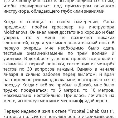
1, 2 и 3 волну. Мне захотелось присоединиться к ним,
чтобы тренироваться под присмотром опытного
инструктора, обладающего глубокими знаниями.
Когда я сообщил о своём намерении, Саша
предложил пройти кроссовер на инструктора
Molchanovs. Он знал меня достаточно хорошо и был
уверен, что у меня не возникнет никаких
сложностей, ведь я уже имел значительный опыт. В
первую очередь мне необходимо было сдать
тестовые онлайн-экзамены по трём волнам и
уровням. В декабре я успешно прошёл все онлайн-
экзамены с первой попытки, состоящих из четырёх
тестов по 30 вопросов каждый. Однако в начале
января я сильно заболел перед вылетом, и врач
настоятельно рекомендовала мне не отправляться в
поездку. Когда я всё же прибыл в Дахаб, мне было
трудно продуваться: то 5 метров, то 10 метров,
максимально нестабильно. Пришлось лечиться на
месте, используя методики местных фридайверов.
Первую неделю я жил в отеле "Tropitel Dahab Oasis",
который пользуется популярностью у фридайверов,