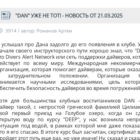
"DAN" УЖЕ НЕ ТОТ! - НОВОСТЬ ОТ 21.03.2025
3914 / автор: Романов Артем
 услышал про Дана задолго до его появления в клубе. 
ачале своего инструкторского пути хорошо знал, что "D
то Divers Alert Network или сеть поддержки дайверов, ко
ействует по всему миру. Международная некоммерч
рганизация, которая помогает дайверам, которые оказ
 затруднительном положении. Организация т
анимается научными исследованиями, цель котор
беспечить безопасность дайверов во время погружени
отя для большинства клубных воспитанников DAN 
айвер такой, с непростой греческой фамилией Цилиак
вой первый приезд на Голубое озеро, когда он с
ткрытую воду по курсу "DEEP", у нас возникла непр
итуация под водой, в рамках которой мне даже показа
то я его спасаю. В итоге курс был засчитан, сертификат
ройдет этот путь еще раз, но уже иначе! Ну, сказал и ска