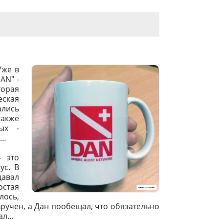
Уже в
AN" -
торая
еская
ались
акже
ых -
й…
– это
ус. В
давал
остая
лось,
 вручен, а Дан пообещал, что обязательно
зал…