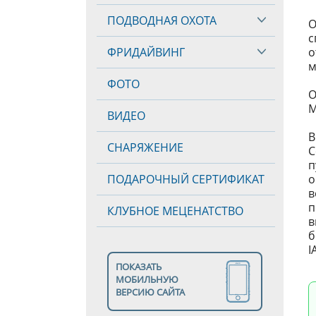
ПОДВОДНАЯ ОХОТА
О
с
ФРИДАЙВИНГ
о
м
ФОТО
О
М
ВИДЕО
В
СНАРЯЖЕНИЕ
С
п
ПОДАРОЧНЫЙ СЕРТИФИКАТ
о
в
п
КЛУБНОЕ МЕЦЕНАТСТВО
в
б
I
ПОКАЗАТЬ
МОБИЛЬНУЮ
ВЕРСИЮ САЙТА