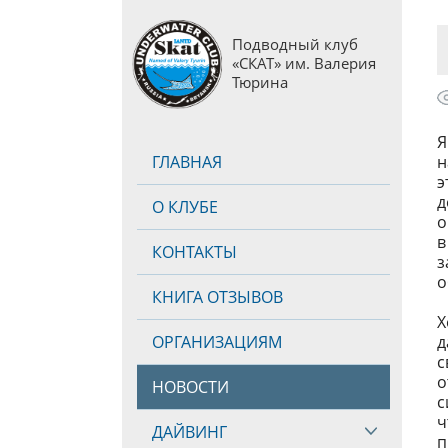
Подводный клуб
«СКАТ» им. Валерия
Тюрина
Я
ГЛАВНАЯ
н
э
д
О КЛУБЕ
о
в
КОНТАКТЫ
з
о
КНИГА ОТЗЫВОВ
Х
ОРГАНИЗАЦИЯМ
д
с
о
НОВОСТИ
с
ч
ДАЙВИНГ
п