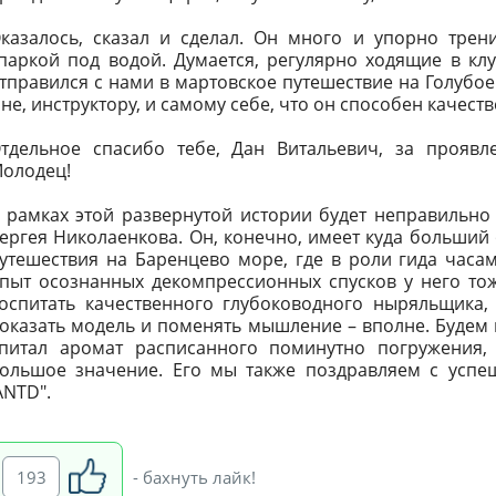
казалось, сказал и сделал. Он много и упорно трен
паркой под водой. Думается, регулярно ходящие в клу
тправился с нами в мартовское путешествие на Голубое
не, инструктору, и самому себе, что он способен качест
тдельное спасибо тебе, Дан Витальевич, за проявл
олодец!
 рамках этой развернутой истории будет неправильно 
ергея Николаенкова. Он, конечно, имеет куда больший 
утешествия на Баренцево море, где в роли гида часа
пыт осознанных декомпрессионных спусков у него то
оспитать качественного глубоководного ныряльщика,
оказать модель и поменять мышление – вполне. Будем н
питал аромат расписанного поминутно погружения,
ольшое значение. Его мы также поздравляем с успе
ANTD".
193
- бахнуть лайк!