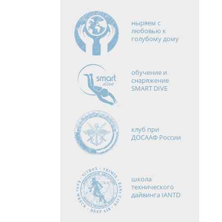
ныряем с
любовью к
голубому дому
обучение и
снаряжение
SMART DIVE
клуб при
ДОСААФ России
школа
технического
дайвинга IANTD