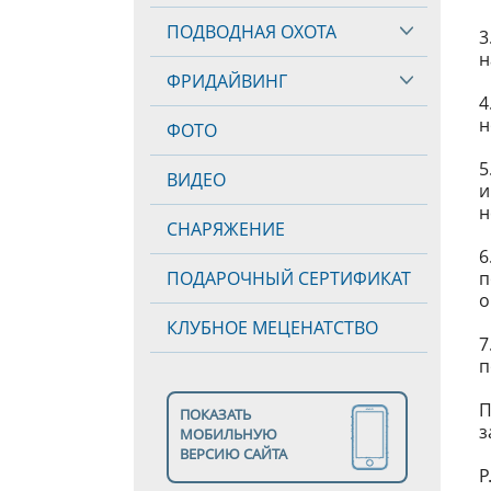
ПОДВОДНАЯ ОХОТА
3
н
ФРИДАЙВИНГ
4
н
ФОТО
5
ВИДЕО
и
н
СНАРЯЖЕНИЕ
6
ПОДАРОЧНЫЙ СЕРТИФИКАТ
п
о
КЛУБНОЕ МЕЦЕНАТСТВО
7
п
П
ПОКАЗАТЬ
з
МОБИЛЬНУЮ
ВЕРСИЮ САЙТА
P