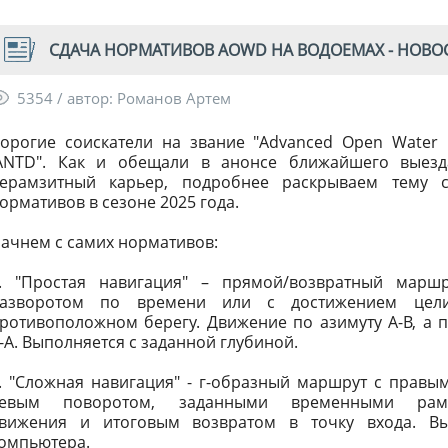
СДАЧА НОРМАТИВОВ AOWD НА ВОДОЕМАХ - НОВОСТ
5354 / автор: Романов Артем
орогие соискатели на звание "Advanced Open Water 
ANTD". Как и обещали в анонсе ближайшего выезд
ерамзитный карьер, подробнее раскрываем тему с
ормативов в сезоне 2025 года.
ачнем с самих нормативов:
. "Простая навигация" – прямой/возвратный марш
азворотом по времени или с достижением цел
ротивоположном берегу. Движение по азимуту A-B, а 
-A. Выполняется с заданной глубиной.
. "Сложная навигация" - г-образный маршрут с правы
левым поворотом, заданными временными рам
вижения и итоговым возвратом в точку входа. В
омпьютера.