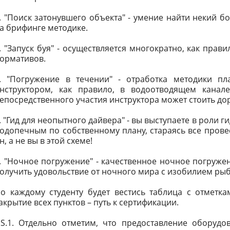
. "Поиск затонувшего объекта" - умение найти некий 
а брифинге методике.
. "Запуск буя" - осуществляется многократно, как пра
ормативов.
. "Погружение в течении" - отработка методики пл
нструктором, как правило, в водоотводящем канале
епосредственного участия инструктора может стоить до
. "Гид для неопытного дайвера" - вы выступаете в роли г
одопечным по собственному плану, стараясь все провес
н, а не вы в этой схеме!
. "Ночное погружение" - качественное ночное погружен
олучить удовольствие от ночного мира с изобилием рыб
о каждому студенту будет вестись таблица с отметк
акрытие всех пунктов – путь к сертификации.
.S.1. Отдельно отметим, что предоставление оборудо