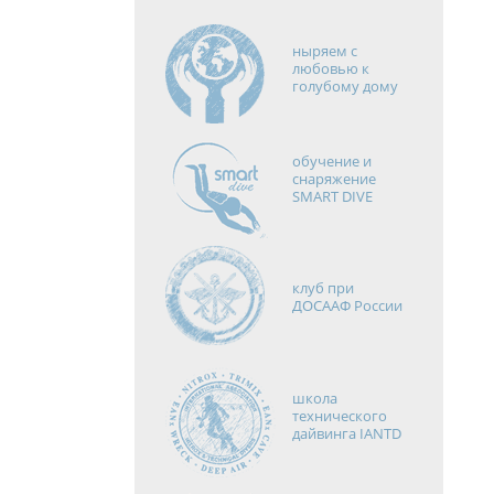
ныряем с
любовью к
голубому дому
обучение и
снаряжение
SMART DIVE
клуб при
ДОСААФ России
школа
технического
дайвинга IANTD