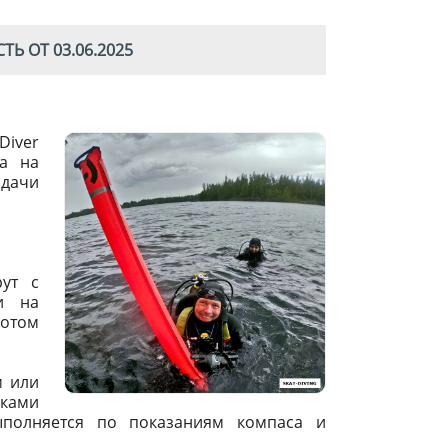
Ь ОТ 03.06.2025
Diver
а на
дачи
рут с
и на
потом
м или
ками
ыполняется по показаниям компаса и