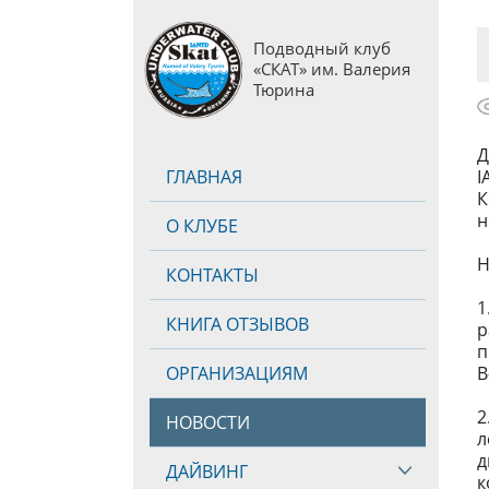
Подводный клуб
«СКАТ» им. Валерия
Тюрина
Д
ГЛАВНАЯ
I
К
н
О КЛУБЕ
Н
КОНТАКТЫ
1
КНИГА ОТЗЫВОВ
р
п
ОРГАНИЗАЦИЯМ
B
2
НОВОСТИ
д
ДАЙВИНГ
к