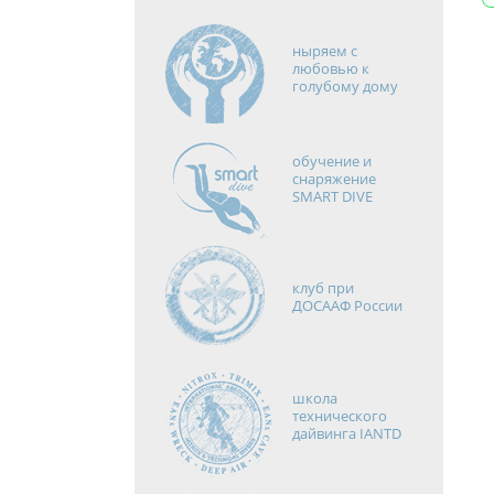
ныряем с
любовью к
голубому дому
обучение и
снаряжение
SMART DIVE
клуб при
ДОСААФ России
школа
технического
дайвинга IANTD