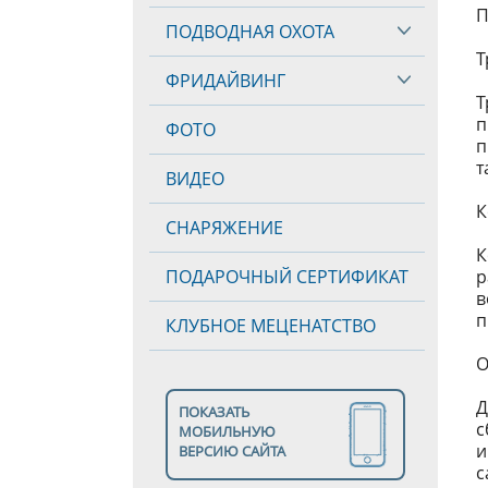
П
ПОДВОДНАЯ ОХОТА
Т
ФРИДАЙВИНГ
Т
п
ФОТО
п
т
ВИДЕО
К
СНАРЯЖЕНИЕ
К
ПОДАРОЧНЫЙ СЕРТИФИКАТ
р
в
п
КЛУБНОЕ МЕЦЕНАТСТВО
О
Д
ПОКАЗАТЬ
с
МОБИЛЬНУЮ
и
ВЕРСИЮ САЙТА
с