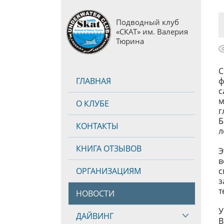
Подводный клуб
«СКАТ» им. Валерия
Тюрина
С
ГЛАВНАЯ
ф
с
м
О КЛУБЕ
г
КОНТАКТЫ
л
КНИГА ОТЗЫВОВ
Э
в
ОРГАНИЗАЦИЯМ
с
з
т
НОВОСТИ
У
ДАЙВИНГ
В