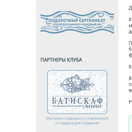
Д
К
м
д
П
б
ф
ПАРТНЕРЫ КЛУБА
К
8
п
в
Р
Магазин подводного снаряжения
и товаров для плавания