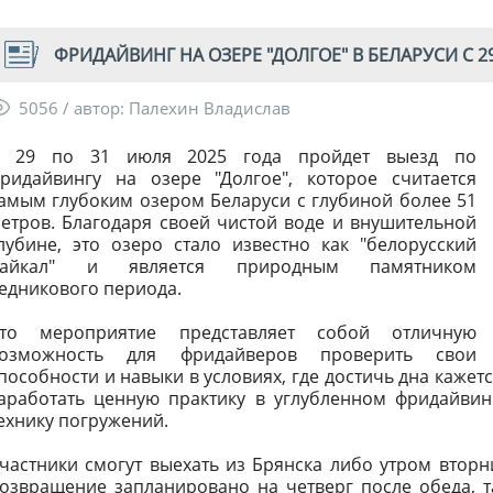
ФРИДАЙВИНГ НА ОЗЕРЕ "ДОЛГОЕ" В БЕЛАРУСИ С 29
5056 / автор: Палехин Владислав
 29 по 31 июля 2025 года пройдет выезд по
ридайвингу на озере "Долгое", которое считается
амым глубоким озером Беларуси с глубиной более 51
етров. Благодаря своей чистой воде и внушительной
лубине, это озеро стало известно как "белорусский
Байкал" и является природным памятником
едникового периода.
то мероприятие представляет собой отличную
озможность для фридайверов проверить свои
пособности и навыки в условиях, где достичь дна каже
аработать ценную практику в углубленном фридайвин
ехнику погружений.
частники смогут выехать из Брянска либо утром вторн
озвращение запланировано на четверг после обеда, т