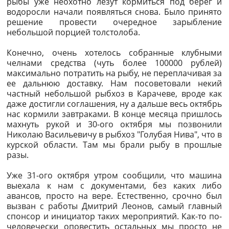
рыбы уже неохотно лезут кормиться под берег и
водоросли начали появляться снова. Было принято
решение провести очередное зарыбление
небольшой порцией толстолоба.
Конечно, очень хотелось собранные клубными
челнами средства (чуть более 100000 рублей)
максимально потратить на рыбу, не переплачивая за
ее дальнюю доставку. Нам посоветовали некий
частный небольшой рыбхоз в Карачеве, вроде как
даже достигли соглашения, ну а дальше весь октябрь
нас кормили завтраками. В конце месяца пришлось
махнуть рукой и 30-ого октября мы позвонили
Николаю Васильевичу в рыбхоз "Голубая Нива", что в
курской области. Там мы брали рыбу в прошлые
разы.
Уже 31-ого октября утром сообщили, что машина
выехала к нам с документами, без каких либо
авансов, просто на вере. Естественно, срочно был
вызван с работы Дмитрий Леонов, самый главный
спонсор и инициатор таких мероприятий. Как-то по-
человечески оповестить остальных мы просто не