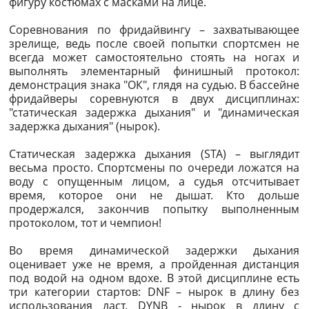
фигуру костюмах с масками на лице.
Соревнования по фридайвингу – захватывающее
зрелище, ведь после своей попытки спортсмен не
всегда может самостоятельно стоять на ногах и
выполнять элементарный финишный протокол:
демонстрация знака "ОК", глядя на судью. В бассейне
фридайверы соревнуются в двух дисциплинах:
"статическая задержка дыхания" и "динамическая
задержка дыхания" (нырок).
Статическая задержка дыхания (STA) – выглядит
весьма просто. Спортсмены по очереди ложатся на
воду с опущенным лицом, а судья отсчитывает
время, которое они не дышат. Кто дольше
продержался, закончив попытку выполненным
протоколом, тот и чемпион!
Во время динамической задержки дыхания
оценивает уже не время, а пройденная дистанция
под водой на одном вдохе. В этой дисциплине есть
три категории стартов: DNF – нырок в длину без
использования ласт. DYNB - нырок в длину с