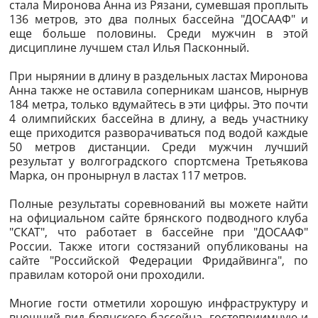
стала Миронова Анна из Рязани, сумевшая проплыть
136 метров, это два полных бассейна "ДОСААФ" и
еще больше половины. Среди мужчин в этой
дисциплине лучшем стал Илья Пасконный.
При нырянии в длину в раздельных ластах Миронова
Анна также не оставила соперникам шансов, нырнув
184 метра, только вдумайтесь в эти цифры. Это почти
4 олимпийских бассейна в длину, а ведь участнику
еще приходится разворачиваться под водой каждые
50 метров дистанции. Среди мужчин лучший
результат у волгоградского спортсмена Третьякова
Марка, он пронырнул в ластах 117 метров.
Полные результаты соревнований вы можете найти
на официальном сайте брянского подводного клуба
"СКАТ", что работает в бассейне при "ДОСААФ"
России. Также итоги состязаний опубликованы на
сайте "Российской Федерации Фридайвинга", по
правилам которой они проходили.
Многие гости отметили хорошую инфраструктуру и
внешний вид брянского бассейна, гостеприимную и