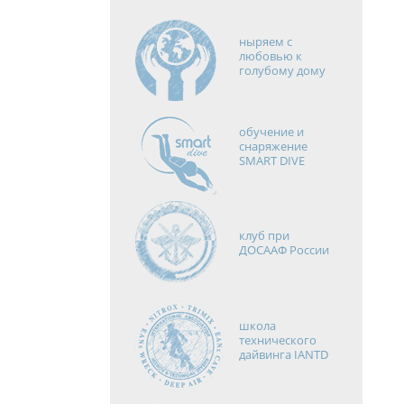
ныряем с
любовью к
голубому дому
обучение и
снаряжение
SMART DIVE
клуб при
ДОСААФ России
школа
технического
дайвинга IANTD