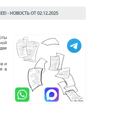
Е! - НОВОСТЬ ОТ 02.12.2025
оты
ной
две
в и
я в