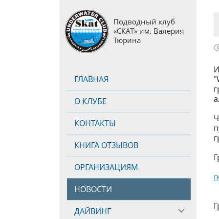
Подводный клуб
«СКАТ» им. Валерия
Тюрина
И
ГЛАВНАЯ
"
г
а
О КЛУБЕ
Ч
КОНТАКТЫ
п
г
КНИГА ОТЗЫВОВ
Г
ОРГАНИЗАЦИЯМ
п
НОВОСТИ
Г
ДАЙВИНГ