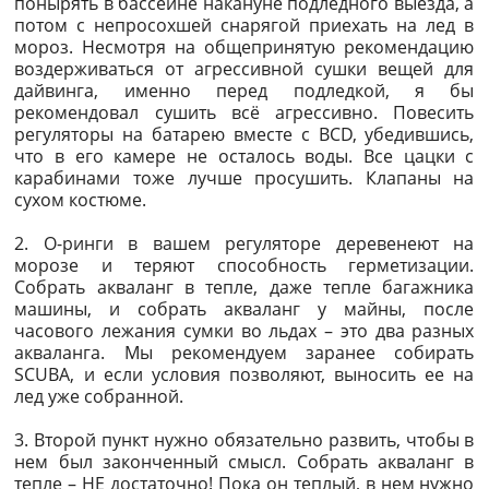
понырять в бассейне накануне подледного выезда, а
потом с непросохшей снарягой приехать на лед в
мороз. Несмотря на общепринятую рекомендацию
воздерживаться от агрессивной сушки вещей для
дайвинга, именно перед подледкой, я бы
рекомендовал сушить всё агрессивно. Повесить
регуляторы на батарею вместе с BCD, убедившись,
что в его камере не осталось воды. Все цацки с
карабинами тоже лучше просушить. Клапаны на
сухом костюме.
2. О-ринги в вашем регуляторе деревенеют на
морозе и теряют способность герметизации.
Собрать акваланг в тепле, даже тепле багажника
машины, и собрать акваланг у майны, после
часового лежания сумки во льдах – это два разных
акваланга. Мы рекомендуем заранее собирать
SCUBA, и если условия позволяют, выносить ее на
лед уже собранной.
3. Второй пункт нужно обязательно развить, чтобы в
нем был законченный смысл. Собрать акваланг в
тепле – НЕ достаточно! Пока он теплый, в нем нужно