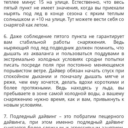
теплее минус 15 на улице. Естественно, что весь
пятый пункт не имеет значения, когда вы приехали
нырять под лед в конце сезона с ярким теплым
солнышком и +10 на улице. Тут можете вести себя со
снарягой как летом.
6. Даже соблюдение пятого пункта не гарантирует
вам стабильной работы снаряжения. Ведь
ныряющий под лед подводник должен помнить, что
дышать из акваланга и пользоваться поддувами в
экстремально холодных условиях сродни попытки
писать посреди поля при постоянно меняющемся
порывистом ветре. Дайвер обязан начать спуск при
спокойном дыхании и поначалу дышать мягче и
реже, чем ему хочется, делать вдохи короткими и
более протяжными. Ведь находясь у льда, вы
пребываете в зоне самой холодной воды, а вашему
снаряжению нужно время, как и вам, привыкнуть к
новым условиям.
7. Подледный дайвинг – это побратим пещерного
дайвинга, при этом именно подледный дайвинг
считается более сложным и агрессивным занятием.