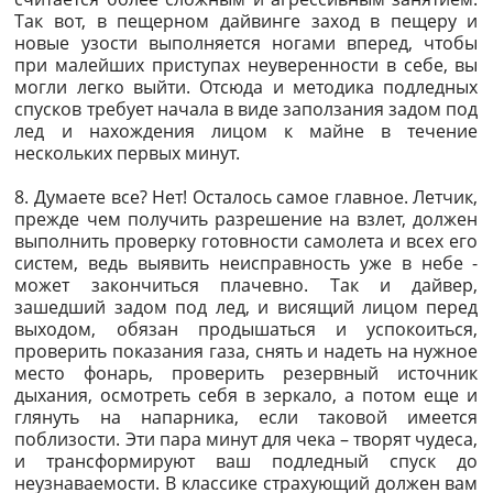
Так вот, в пещерном дайвинге заход в пещеру и
новые узости выполняется ногами вперед, чтобы
при малейших приступах неуверенности в себе, вы
могли легко выйти. Отсюда и методика подледных
спусков требует начала в виде заползания задом под
лед и нахождения лицом к майне в течение
нескольких первых минут.
8. Думаете все? Нет! Осталось самое главное. Летчик,
прежде чем получить разрешение на взлет, должен
выполнить проверку готовности самолета и всех его
систем, ведь выявить неисправность уже в небе -
может закончиться плачевно. Так и дайвер,
зашедший задом под лед, и висящий лицом перед
выходом, обязан продышаться и успокоиться,
проверить показания газа, снять и надеть на нужное
место фонарь, проверить резервный источник
дыхания, осмотреть себя в зеркало, а потом еще и
глянуть на напарника, если таковой имеется
поблизости. Эти пара минут для чека – творят чудеса,
и трансформируют ваш подледный спуск до
неузнаваемости. В классике страхующий должен вам