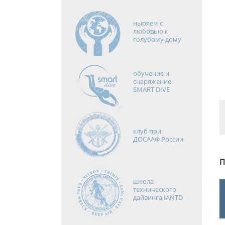
ныряем с
любовью к
голубому дому
обучение и
снаряжение
SMART DIVE
клуб при
ДОСААФ России
П
школа
технического
дайвинга IANTD