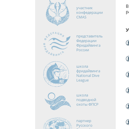
В
участник
р
конфедерации
CMAS
У
представитель
Федерации
Фридайвинга
России
школа
фридайвинга
National Dive
League
школа
подводной
охоты ФПСР
партнер
Русского