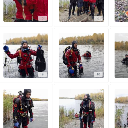
5
6
9
10