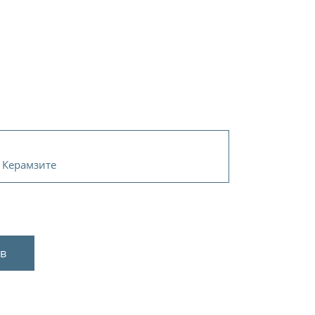
а Керамзите
в