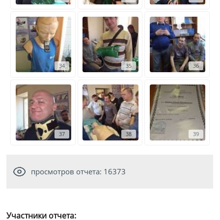
34
35
36
37
38
39
просмотров отчета: 16373
Участники отчета: