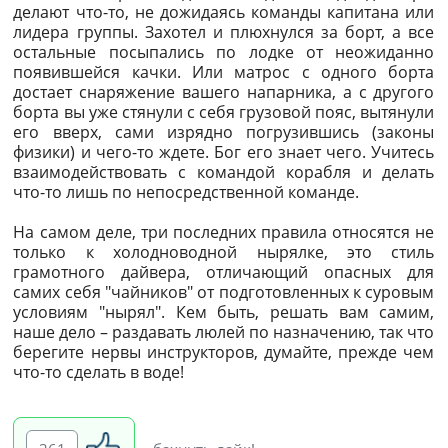
делают что-то, не дожидаясь команды капитана или
лидера группы. Захотел и плюхнулся за борт, а все
остальные посыпались по лодке от неожиданно
появившейся качки. Или матрос с одного борта
достает снаряжение вашего напарника, а с другого
борта вы уже стянули с себя грузовой пояс, вытянули
его вверх, сами изрядно погрузившись (законы
физики) и чего-то ждете. Бог его знает чего. Учитесь
взаимодействовать с командой корабля и делать
что-то лишь по непосредственной команде.
На самом деле, три последних правила относятся не
только к холодноводной нырялке, это стиль
грамотного дайвера, отличающий опасных для
самих себя "чайников" от подготовленных к суровым
условиям "нырял". Кем быть, решать вам самим,
наше дело – раздавать люлей по назначению, так что
берегите нервы инструкторов, думайте, прежде чем
что-то сделать в воде!