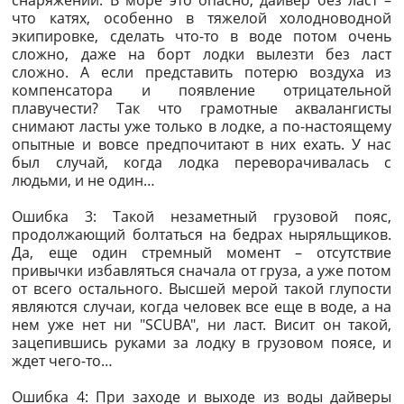
снаряжении. В море это опасно, дайвер без ласт –
что катях, особенно в тяжелой холодноводной
экипировке, сделать что-то в воде потом очень
сложно, даже на борт лодки вылезти без ласт
сложно. А если представить потерю воздуха из
компенсатора и появление отрицательной
плавучести? Так что грамотные аквалангисты
снимают ласты уже только в лодке, а по-настоящему
опытные и вовсе предпочитают в них ехать. У нас
был случай, когда лодка переворачивалась с
людьми, и не один…
Ошибка 3: Такой незаметный грузовой пояс,
продолжающий болтаться на бедрах ныряльщиков.
Да, еще один стремный момент – отсутствие
привычки избавляться сначала от груза, а уже потом
от всего остального. Высшей мерой такой глупости
являются случаи, когда человек все еще в воде, а на
нем уже нет ни "SCUBA", ни ласт. Висит он такой,
зацепившись руками за лодку в грузовом поясе, и
ждет чего-то…
Ошибка 4: При заходе и выходе из воды дайверы