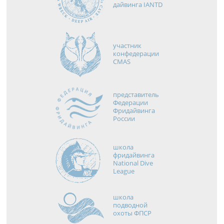
дайвинга IANTD
участник
конфедерации
CMAS
представитель
Федерации
Фридайвинга
России
школа
фридайвинга
National Dive
League
школа
подводной
охоты ФПСР