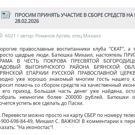
ПРОСИМ ПРИНЯТЬ УЧАСТИЕ В СБОРЕ СРЕДСТВ НА 
28.02.2026
6021 / автор: Романов Артем, отец Михаил
орогие православные воспитанники клуба "СКАТ", а 
росто щедрые люди. Батюшка Михаил, настоятель ПР
ХРАМА В ЧЕСТЬ ПОКРОВА ПРЕСВЯТОЙ БОГОРОДИЦ
САДОВЫЙ ВЫГОНИЧСКОГО РАЙОНА БРЯНСКОЙ ОБЛ
РЯНСКОЙ ЕПАРХИИ РУССКОЙ ПРАВОСЛАВНОЙ ЦЕРКВ
аодно уже хорошо знакомый многим гость нашего к
росит помочь со сбором средств на качественный икон
 его приход. Большая часть денег уже найдена, ост
обрать немногим более 200000 рублей. Батюшки о
очется успеть все сделать до Пасхи.
. Перевести можно просто на карту СБЕР по номеру теле
-900-698-84-49, Михаил С. ВАЖНО! В комментарии к пер
казать: "На иконостас"!