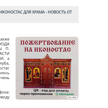
ИКОНОСТАС ДЛЯ ХРАМА - НОВОСТЬ ОТ
также
ИХОДА
Ы П.
АСТИ
И, а
луба,
остас
алось
чень
фона:
еводу