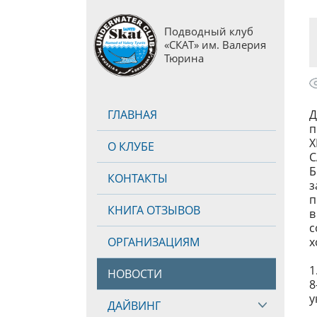
Подводный клуб
«СКАТ» им. Валерия
Тюрина
ГЛАВНАЯ
Д
п
О КЛУБЕ
Б
КОНТАКТЫ
з
п
КНИГА ОТЗЫВОВ
в
с
ОРГАНИЗАЦИЯМ
х
1
НОВОСТИ
8
у
ДАЙВИНГ