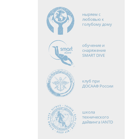
ныряем с
любовью к
голубому дому
обучение и
снаряжение
SMART DIVE
клуб при
ДОСААФ России
школа
технического
дайвинга IANTD