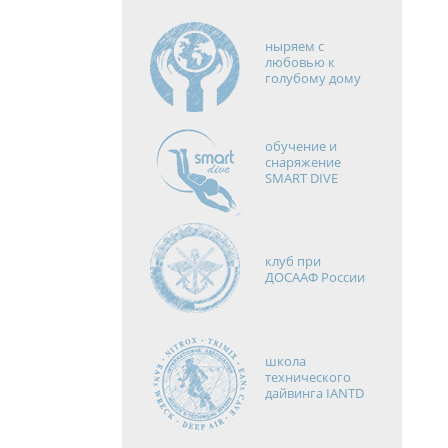
ныряем с
любовью к
голубому дому
обучение и
снаряжение
SMART DIVE
клуб при
ДОСААФ России
школа
технического
дайвинга IANTD