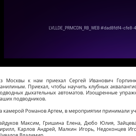
з Москвы к нам приехал Сергей Иванович Горпиню
анилиным. Приехал, чтобы научить клубных аквалангис
одводных дыхательных автоматов. Изощренные упражн
аших подводников.
а камерой Романов Артем, в мероприятии принимали уч
айдуков Максим, Гришина Елена, Дюбо Юлия, Зайцев
ирилл, Карлов Андрей, Малкин Игорь, Недоконцев Иг
увалов Владимир.