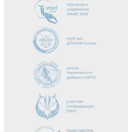
обучение и
снаряжение
SMART DIVE
клуб при
ДОСААФ России
школа
технического
дайвинга IANTD
участник
конфедерации
CMAS
представитель