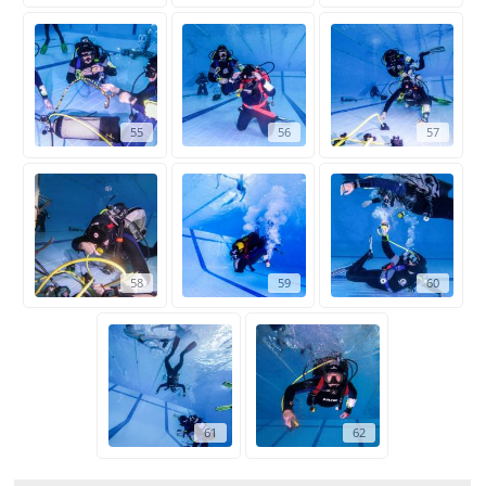
55
56
57
58
59
60
61
62