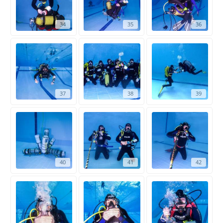
34
35
36
37
38
39
40
41
42