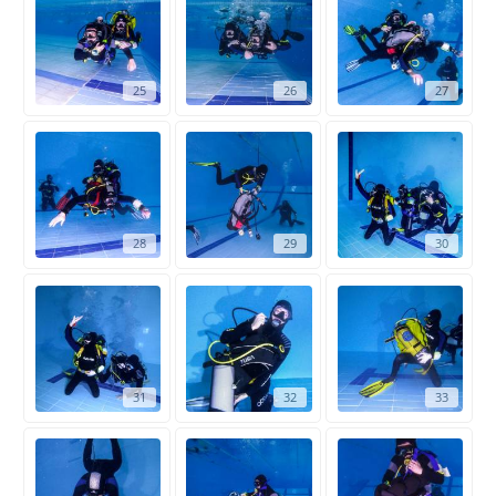
25
26
27
28
29
30
31
32
33