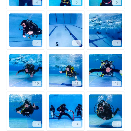
4
5
6
7
8
9
10
11
12
13
14
15