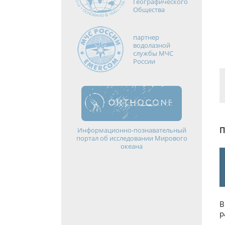
Географического
Общества
партнер
водолазной
службы МЧС
России
П
Информационно-познавательный
портал об исследовании Мирового
океана
В
р