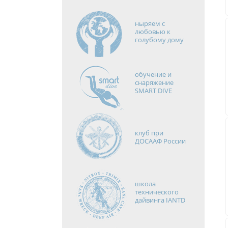
ныряем с
любовью к
голубому дому
обучение и
снаряжение
SMART DIVE
клуб при
ДОСААФ России
школа
технического
дайвинга IANTD