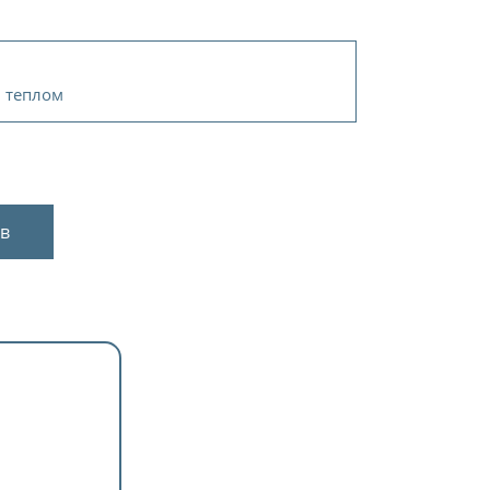
 теплом
в