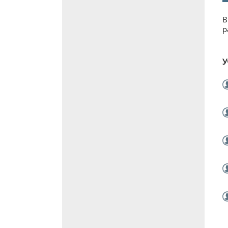
В
р
У