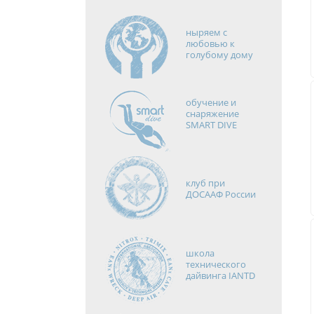
ныряем с
любовью к
голубому дому
обучение и
снаряжение
SMART DIVE
клуб при
ДОСААФ России
школа
технического
дайвинга IANTD