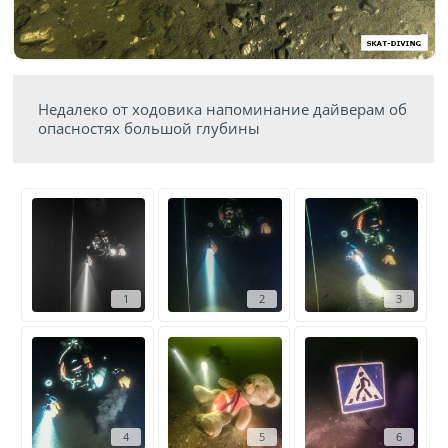
Недалеко от ходовика напоминание дайверам об
опасностях большой глубины
1
2
3
4
5
6