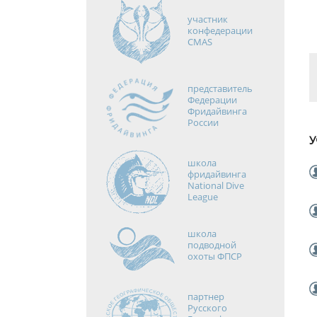
участник
конфедерации
CMAS
представитель
Федерации
Фридайвинга
России
У
школа
фридайвинга
National Dive
League
школа
подводной
охоты ФПСР
партнер
Русского