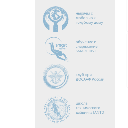
ныряем с
любовью к
голубому дому
обучение и
снаряжение
SMART DIVE
клуб при
ДОСААФ России
школа
технического
дайвинга IANTD