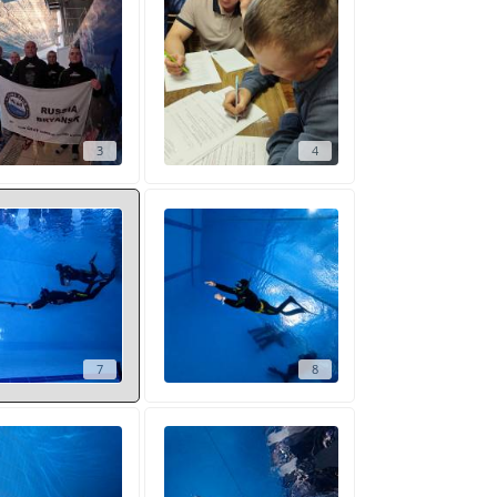
3
4
7
8