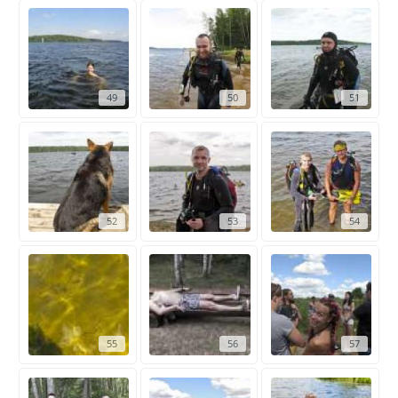
49
50
51
52
53
54
55
56
57