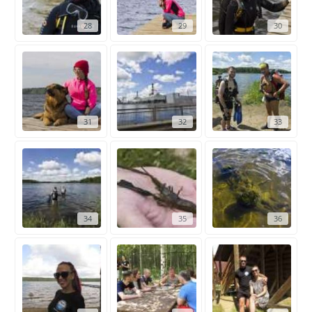
28
29
30
31
32
33
34
35
36