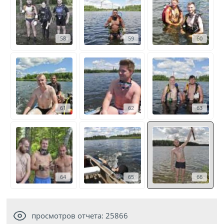
58
59
60
61
62
63
64
65
66
просмотров отчета: 25866