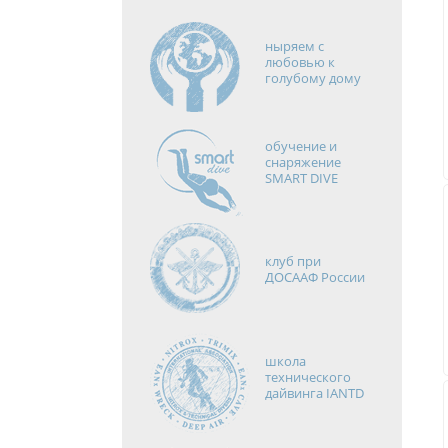
ныряем с
любовью к
голубому дому
обучение и
снаряжение
SMART DIVE
клуб при
ДОСААФ России
школа
технического
дайвинга IANTD