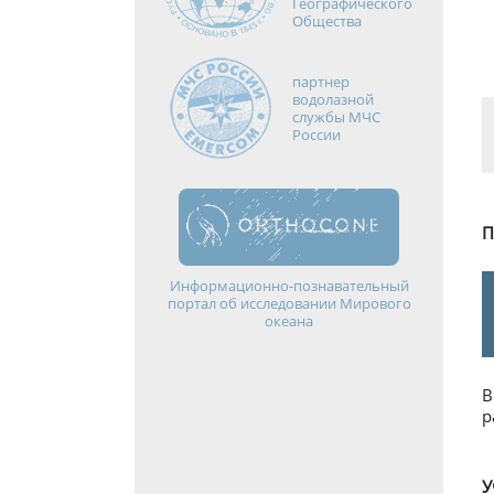
Географического
Общества
партнер
водолазной
службы МЧС
России
П
Информационно-познавательный
портал об исследовании Мирового
океана
В
р
У