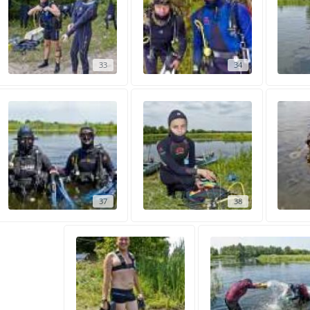
33
34
37
38