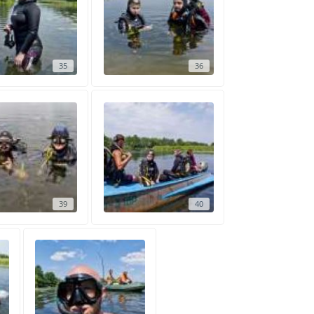
35
36
39
40