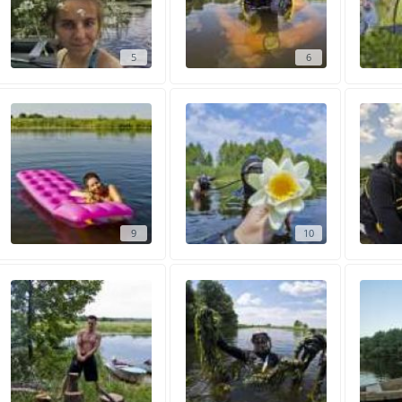
5
6
9
10