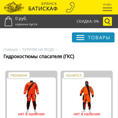
БРЯНСК
инфо
БАТИСКАФ
0 руб.
СКИДКА: 0%
корзина пуста
ТОВАРЫ
Главная
>
ТУРИЗМ НА ВОДЕ
>
Гидрокостюмы спасателя (ГКС)
FROGMAN
AQUATICS
нет в наличии
нет в наличии