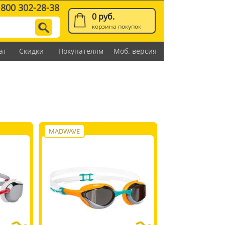
 800 302-28-38
0 руб.
корзина покупок
ат
Скидки
Покупателям
Моб. версия
MADWAVE