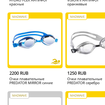
HYDRO FLEX АНТИФОГ
VISION II АНТИФОГ
красные
оранжевые
MADWAVE
MADWAVE
2200 RUB
1250 RUB
Очки плавательные
Очки плавательные
PREDATOR MIRROR синие
PREDATOR серебро
MADWAVE
MADWAVE