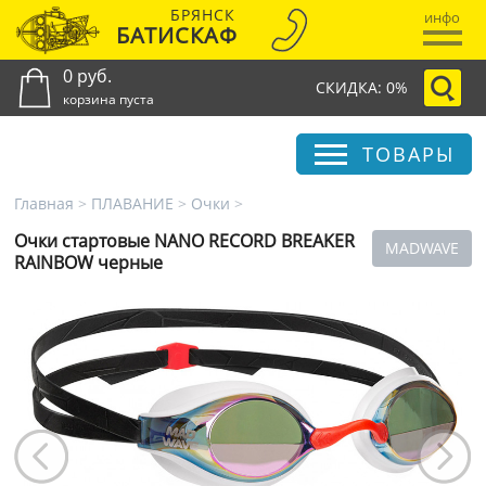
БРЯНСК
инфо
БАТИСКАФ
0 руб.
СКИДКА: 0%
корзина пуста
ТОВАРЫ
Главная
>
ПЛАВАНИЕ
>
Очки
>
Очки стартовые NANO RECORD BREAKER
MADWAVE
RAINBOW черные