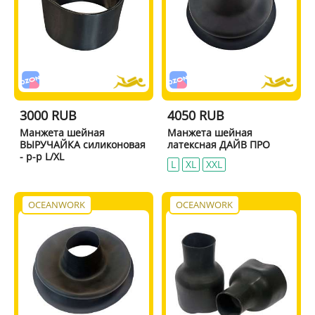
3000 RUB
4050 RUB
Манжета шейная
Манжета шейная
ВЫРУЧАЙКА силиконовая
латексная ДАЙВ ПРО
- р-р L/XL
L
XL
XXL
OCEANWORK
OCEANWORK