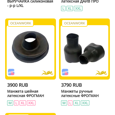
ВЫРУЧАЙКА силиконовая
латексная ДАЙВ ПРО
- р-р L/XL
L
XL
XXL
OCEANWORK
OCEANWORK
3900 RUB
3790 RUB
Манжета шейная
Манжеты ручные
латексная ФРОГМАН
латексные ФРОГМАН
М
L
XL
XXL
М
L
XL
XXL