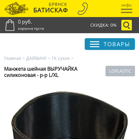
БРЯНСК
инфо
БАТИСКАФ
0 руб.
СКИДКА: 0%
корзина пуста
ТОВАРЫ
Главная
>
ДАЙВИНГ
>
ГК сухие
>
Манжета шейная ВЫРУЧАЙКА
LOPLASTIC
силиконовая - р-р L/XL