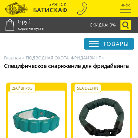
БРЯНСК
инфо
БАТИСКАФ
0 руб.
СКИДКА: 0%
корзина пуста
ТОВАРЫ
Главная
>
ПОДВОДНАЯ ОХОТА, ФРИДАЙВИНГ
>
Специфическое снаряжение для фридайвинга
ДАЙВГРУЗ
SEA DELFIN